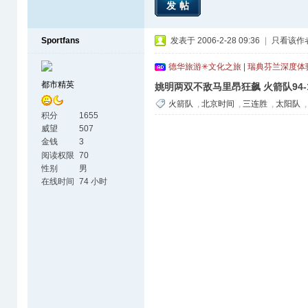
发帖
Sportfans
发表于 2006-2-28 09:36
|
只看该作
德华旅游✳文化之旅 | 瑞典芬兰深度
都市精英
姚明两双不敌马里昂狂飙 火箭队94-1
火箭队
,
北京时间
,
三连胜
,
太阳队
积分
1655
威望
507
金钱
3
阅读权限
70
性别
男
在线时间
74 小时