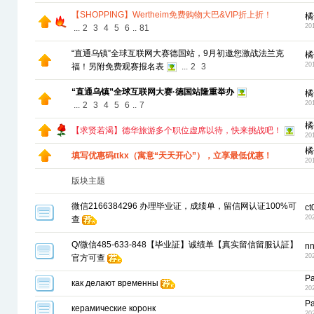
【SHOPPING】Wertheim免费购物大巴&VIP折上折！
橘
20
...
2
3
4
5
6
..
81
“直通乌镇”全球互联网大赛德国站，9月初邀您激战法兰克
橘
20
福！另附免费观赛报名表
...
2
3
“直通乌镇”全球互联网大赛·德国站隆重举办
橘
20
...
2
3
4
5
6
..
7
橘
【求贤若渴】德华旅游多个职位虚席以待，快来挑战吧！
20
橘
填写优惠码ttkx（寓意“天天开心”），立享最低优惠！
20
版块主题
微信2166384296 办理毕业证，成绩单，留信网认证100%可
ct
20
查
Q/微信485-633-848【毕业証】诚绩单【真实留信留服认証】
n
20
官方可查
Pa
как делают временны
20
Pa
керамические коронк
20