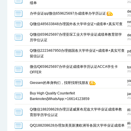
20
绩单
de
办毕业证qq/微信659625697办成绩单办学历认证
20
n
Q/微信485633848办理国外各大学毕业证+成绩单+真实可查
20
Q/微信659625697办理亚琛工业大学毕业证成绩单教育部学
de
20
历学位认证
Q/微信2223467950办理德国各大学毕业证+成绩单+真实可查
pd
20
留信认证
微信/Q659625697办毕业证成绩单学历认证ACCA学生卡
to
20
OFFER
ya
Giessen的单身狗们，找呀找呀找朋友
20
Buy High Quality Counterfeit
j
20
Banknotes[WhatsApp:+16614123859
Q/微信188208628办理汉诺威莱布尼兹大学毕业证成绩单教
科
20
育部学历学位认证
科
Q/Q188208628办理加美英新澳欧洲等各国大学毕业证成绩单
20