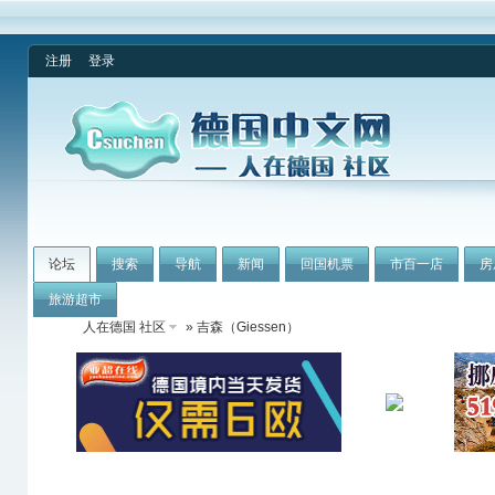
注册
登录
论坛
搜索
导航
新闻
回国机票
市百一店
房
旅游超市
人在德国 社区
» 吉森（Giessen）