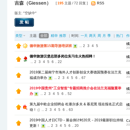
吉森（Giessen）
[
195
主题 / 72 回复 ]
RSS
版主: *空缺中*
发帖
类型
主题:
全部
精华
推荐
|
时间:
一天
两天
周
月
季
|
热门
作
橘
德华旅游第15期导游培训班
...
2
3
4
5
20
德华旅游汉堡总部多岗位实习生火热招聘！
橘
20
...
2
3
4
5
6
..
22
2019第二届南宁市海外人才创新创业大赛德国预赛在法兰克
橘
20
福成功举办
...
2
3
4
5
6
..
67
2019中国贵州“工业智造”专题招商推介会在法兰克福隆重举
橘
20
办
...
2
3
4
5
6
..
52
第九届中欧企业招聘会 杜塞尔多夫 & 慕尼黑 现在报名正式启
橘
20
动！
...
2
3
4
5
6
..
63
2019中国人才日CTD－展会倒计时20天－2019最新职位持续
C
20
更新！
...
2
3
4
5
6
..
20