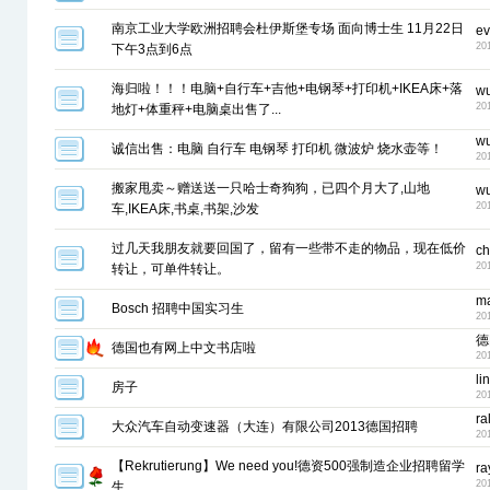
南京工业大学欧洲招聘会杜伊斯堡专场 面向博士生 11月22日
e
20
下午3点到6点
海归啦！！！电脑+自行车+吉他+电钢琴+打印机+IKEA床+落
wu
20
地灯+体重秤+电脑桌出售了...
wu
诚信出售：电脑 自行车 电钢琴 打印机 微波炉 烧水壶等！
20
搬家甩卖～赠送送一只哈士奇狗狗，已四个月大了,山地
wu
20
车,IKEA床,书桌,书架,沙发
过几天我朋友就要回国了，留有一些带不走的物品，现在低价
ch
20
转让，可单件转让。
m
Bosch 招聘中国实习生
20
德
德国也有网上中文书店啦
20
li
房子
20
ral
大众汽车自动变速器（大连）有限公司2013德国招聘
20
【Rekrutierung】We need you!德资500强制造企业招聘留学
ra
20
生