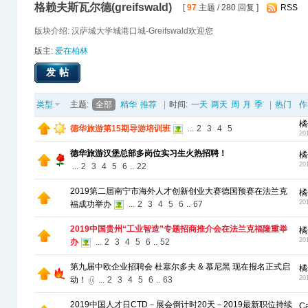
格赖夫斯瓦尔德(greifswald)
[
97
主题 / 280 回复 ]
RSS
版块介绍: 汉萨城大学城港口城-Greifswald欢迎您
版主:
爱在柏林
发帖
类型
主题:
全部
精华
推荐
|
时间:
一天
两天
周
月
季
|
热门
作
橘
德华旅游第15期导游培训班
...
2
3
4
5
20
德华旅游汉堡总部多岗位实习生火热招聘！
橘
20
...
2
3
4
5
6
..
22
2019第二届南宁市海外人才创新创业大赛德国预赛在法兰克
橘
20
福成功举办
...
2
3
4
5
6
..
67
2019中国贵州“工业智造”专题招商推介会在法兰克福隆重举
橘
20
办
...
2
3
4
5
6
..
52
第九届中欧企业招聘会 杜塞尔多夫 & 慕尼黑 现在报名正式启
橘
20
动！
...
2
3
4
5
6
..
63
2019中国人才日CTD－展会倒计时20天－2019最新职位持续
C