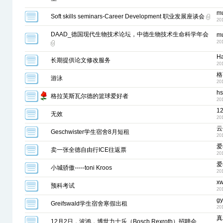
m
Soft skills seminars-Career Development 职业发展座谈会
20
DAAD_德国现代生物技术论坛，中德生物技术生命科学年会
m
20
H
长期提供论文修改服务
20
格
游泳
20
hs
格拉芙斯瓦尔德的篮球爱好者
20
1
无效
20
云
Geschwister学生宿舍8月短租
20
爱
卖一张全德自由行ICE往返票
20
爱
小城骄傲-----toni Kroos
20
x
预科考试
20
g
Greifswald学生宿舍寒假出租
20
真
12月2日，波鸿，博世力士乐（Bosch Rexroth）招聘会