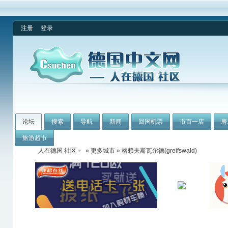
注册
登录
论坛
搜索
导航
新闻
回国机票
市百一店
房
旅游超市
人在德国 社区
»
更多城市
» 格赖夫斯瓦尔德(greifswald)