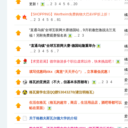
20
更新！
...
2
3
4
5
6
..
20
【SHOPPING】Wertheim免费购物大巴&VIP折上折！
橘
20
...
2
3
4
5
6
..
81
“直通乌镇”全球互联网大赛德国站，9月初邀您激战法兰克
橘
20
福！另附免费观赛报名表
...
2
3
“直通乌镇”全球互联网大赛·德国站隆重举办
橘
20
...
2
3
4
5
6
..
7
橘
【求贤若渴】德华旅游多个职位虚席以待，快来挑战吧！
20
橘
填写优惠码ttkx（寓意“天天开心”），立享最低优惠！
20
爱
格瓦的亚洲店（不大，但基本东西都有）
...
2
3
4
20
爱
格瓦留学生活QQ群53043270(请注明格瓦）
20
生活在格瓦（格瓦的超市，商店，生活用品店，酒吧等都可以
爱
20
帖在里面）
爱
关于格赖夫斯瓦尔德大学的介绍
20