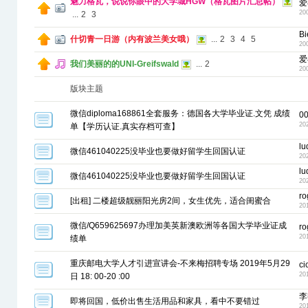
魅力格瓦，说说你眼中的大学城HGW（格瓦图片汇总帖）
爱
20
...
2
3
Bi
什切青一日游（内有波兰美女哦）
...
2
3
4
5
20
爱
我们美丽的的UNI-Greifswald
...
2
20
版块主题
微信diploma168861全套服务：德国各大学毕业证.文凭 成绩
0
20
单【学历认证.真实存档可查】
lu
微信461040225没毕业也要做好留学生回国认证
20
lu
微信461040225没毕业也要做好留学生回国认证
20
ro
[出租] 二楼超级靓丽阳光房2间，女生优先，适合闺蜜合
20
微信/Q659625697办理加美英新澳欧洲等各国大学毕业证成
ro
20
绩单
重庆邮电大学人才引进宣讲会-不来梅招聘专场 2019年5月29
c
20
日 18: 00-20 :00
李
即将回国，低价出售生活用品和家具，看中不要错过
20