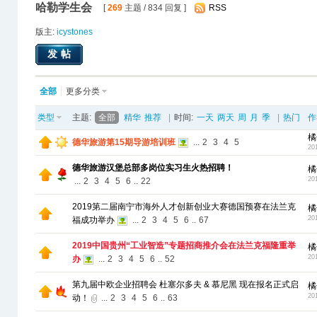
哈勒学生会
[
269
主题 / 834 回复 ]
RSS
版主:
icystones
发帖
全部
更多分类
类型
主题:
全部
精华
推荐
|
时间:
一天
两天
周
月
季
|
热门
作
橘
德华旅游第15期导游培训班
...
2
3
4
5
20
德华旅游汉堡总部多岗位实习生火热招聘！
橘
20
...
2
3
4
5
6
..
22
2019第二届南宁市海外人才创新创业大赛德国预赛在法兰克
橘
20
福成功举办
...
2
3
4
5
6
..
67
2019中国贵州“工业智造”专题招商推介会在法兰克福隆重举
橘
20
办
...
2
3
4
5
6
..
52
第九届中欧企业招聘会 杜塞尔多夫 & 慕尼黑 现在报名正式启
橘
20
动！
...
2
3
4
5
6
..
63