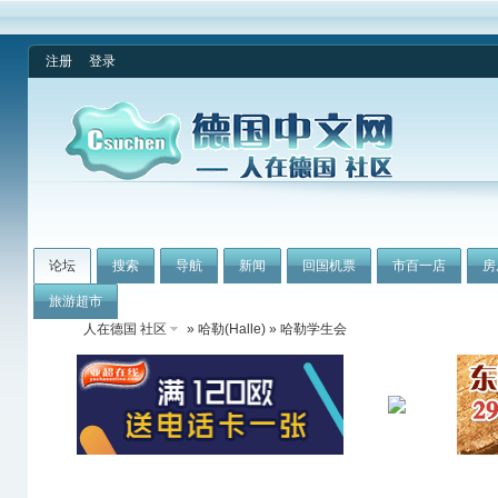
注册
登录
论坛
搜索
导航
新闻
回国机票
市百一店
房
旅游超市
人在德国 社区
»
哈勒(Halle)
» 哈勒学生会