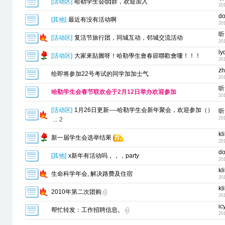
[
活动区
]
哈勒学生会qq群，欢迎加入
20
do
[
其他
]
最近有没有活动啊
20
听
[
活动区
]
复活节旅行团，同城互动，邻城交流活动
20
ly
[
活动区
]
大家來貼圖呀！哈勒學生會春節聯歡會嘍！！！
20
zh
给即将参加22号考试的同学加加士气
20
听
哈勒学生会春节联欢会于2月12日举办欢迎参加
20
[
活动区
]
1月26日更新----哈勒学生会新年聚会，欢迎参加（）
听
20
...
2
kl
新一届学生会选举结果
20
do
[
其他
]
x新年有活动吗，，，party
20
kl
生命科学年会, 解决路费及住宿
20
kl
2010年第二次团购
20
ic
帮忙转发：工作招聘信息。
20