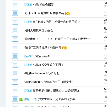
ly
[
其他
]
Halle学生会招新
20
u
周日17:30圣诞聚餐 哈勒学生会
20
y
[
其他
]
有在Halle 的男生想赚一点外快的吗？
20
Ra
马路大在找中国学生会
20
kl
紧急求租！！！！！！ Halle的房子！朋友们帮帮忙~
20
s
有想打工的请注意！待遇丰厚
20
u
[
活动区
]
复活节活动
20
ly
[
其他
]
Halle的QQ群成立了啊！
20
lx
寻找Nachmieter 10月1号起
20
ch
短租或Nach10月份起的房子（限女生）
20
Sc
[
其他
]
有30欧的报酬，望热心人士提供帮助
20
li
[
同行出游
]
找女生周末一起去奔迪减肥咯
20
听