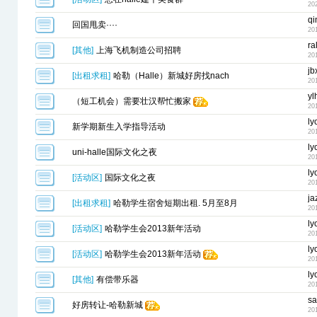
20
qi
回国甩卖····
20
ral
[
其他
]
上海飞机制造公司招聘
20
jb
[
出租求租
]
哈勒（Halle）新城好房找nach
20
yl
（短工机会）需要壮汉帮忙搬家
20
ly
新学期新生入学指导活动
20
ly
uni-halle国际文化之夜
20
ly
[
活动区
]
国际文化之夜
20
ja
[
出租求租
]
哈勒学生宿舍短期出租. 5月至8月
20
ly
[
活动区
]
哈勒学生会2013新年活动
20
ly
[
活动区
]
哈勒学生会2013新年活动
20
ly
[
其他
]
有偿带乐器
20
s
好房转让-哈勒新城
20