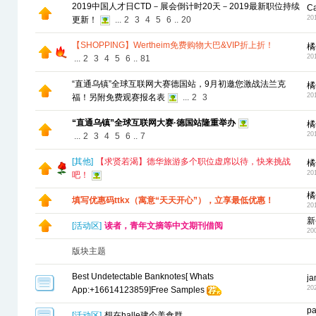
2019中国人才日CTD－展会倒计时20天－2019最新职位持续
C
20
更新！
...
2
3
4
5
6
..
20
【SHOPPING】Wertheim免费购物大巴&VIP折上折！
橘
20
...
2
3
4
5
6
..
81
“直通乌镇”全球互联网大赛德国站，9月初邀您激战法兰克
橘
20
福！另附免费观赛报名表
...
2
3
“直通乌镇”全球互联网大赛·德国站隆重举办
橘
20
...
2
3
4
5
6
..
7
[
其他
]
【求贤若渴】德华旅游多个职位虚席以待，快来挑战
橘
20
吧！
橘
填写优惠码ttkx（寓意“天天开心”），立享最低优惠！
20
新
[
活动区
]
读者，青年文摘等中文期刊借阅
20
版块主题
Best Undetectable Banknotes[ Whats
j
20
App:+16614123859]Free Samples
p
[
活动区
]
想在halle建个美食群