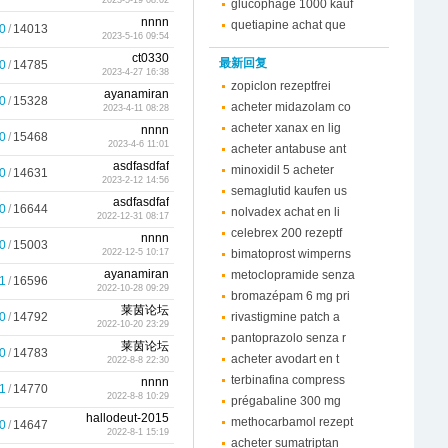
2023-5-19 08:02
glucophage 1000 kauf
nnnn
quetiapine achat que
0
/
14013
2023-5-16 09:54
ct0330
最新回复
0
/
14785
2023-4-27 16:38
zopiclon rezeptfrei
ayanamiran
0
/
15328
acheter midazolam co
2023-4-11 08:28
acheter xanax en lig
nnnn
0
/
15468
2023-4-6 11:01
acheter antabuse ant
asdfasdfaf
minoxidil 5 acheter
0
/
14631
2023-2-12 14:56
semaglutid kaufen us
asdfasdfaf
0
/
16644
nolvadex achat en li
2022-12-31 08:17
celebrex 200 rezeptf
nnnn
0
/
15003
bimatoprost wimperns
2022-12-5 10:17
ayanamiran
metoclopramide senza
1
/
16596
2022-10-28 09:29
bromazépam 6 mg pri
莱茵论坛
0
/
14792
rivastigmine patch a
2022-10-20 23:29
pantoprazolo senza r
莱茵论坛
0
/
14783
acheter avodart en t
2022-8-8 22:30
terbinafina compress
nnnn
1
/
14770
2022-8-8 10:29
prégabaline 300 mg
hallodeut-2015
methocarbamol rezept
0
/
14647
2022-8-1 15:19
acheter sumatriptan