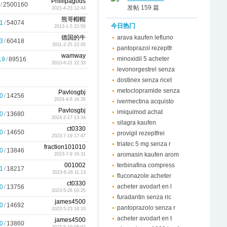
Phillipagods
/
2500160
发帖 159 篇
2021-4-23 12:44
熊哥帽帽
1
/
54074
今日热门
2013-1-5 22:50
德国的牛
arava kaufen lefluno
3
/
60418
2011-2-25 22:05
pantoprazol rezeptfr
wamway
minoxidil 5 acheter
19
/
89516
2010-6-21 22:33
levonorgestrel senza
dostinex senza ricet
metoclopramide senza
Pavlosgbj
0
/
14256
2024-4-6 16:35
ivermectina acquisto
Pavlosgbj
imiquimod achat
0
/
13680
2024-2-17 13:34
silagra kaufen
ct0330
0
/
14650
provigil rezeptfrei
2023-7-19 17:47
triatec 5 mg senza r
fraction101010
0
/
13846
aromasin kaufen arom
2023-7-9 16:31
001002
terbinafina compress
1
/
18217
2023-6-26 11:13
fluconazole acheter
ct0330
acheter avodart en l
0
/
13756
2023-5-26 03:25
furadantin senza ric
james4500
0
/
14692
pantoprazolo senza r
2023-5-23 18:10
acheter avodart en t
james4500
0
/
13860