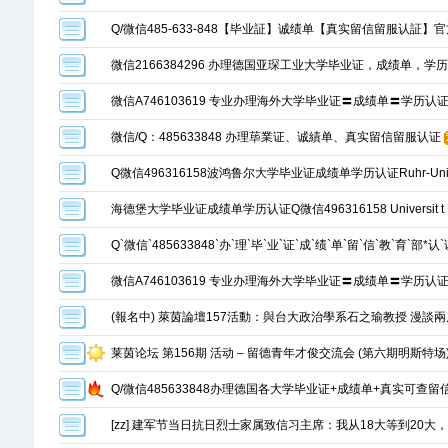
Q/微信485-633-848【毕业証】诚绩单【真实留信留服认証】
微信2166384296 办理德国亚琛工业大学毕业证，成绩单，学
微信A746103619 专业办理海外大学毕业证〓成绩单〓学历认
微信/Q：485633848 办理荜業证、诚績单、真实留信留服认证
Q微信496316158波鸿鲁尔大学毕业证成绩单学历认证Ruhr-Unive
海德堡大学毕业证成绩单学历认证Q微信496316158 Universit t He
Q`微信`485633848`办`理`毕`业`证`成`绩`单`留`信`教`育`部*认`
微信A746103619 专业办理海外大学毕业证〓成绩单〓学历认
(報名中) 萊茵論壇157活動：與台大政治學系石之瑜教授 漫談
莱茵论坛 第156期 活动 – 留德青年才俊交流会 (第六期明斯特场
Q/微信485633848办理德国各大学毕业证+成绩单+真实可查
[zz] 建军节当日抗日烈士家属致信习主席：我从18大等到20大