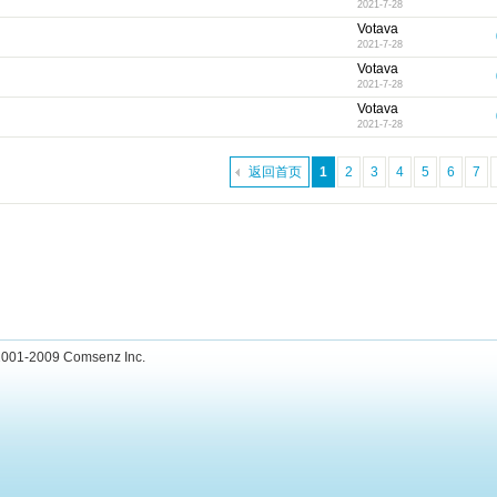
2021-7-28
Votava
2021-7-28
Votava
2021-7-28
Votava
2021-7-28
返回首页
1
2
3
4
5
6
7
001-2009
Comsenz Inc.