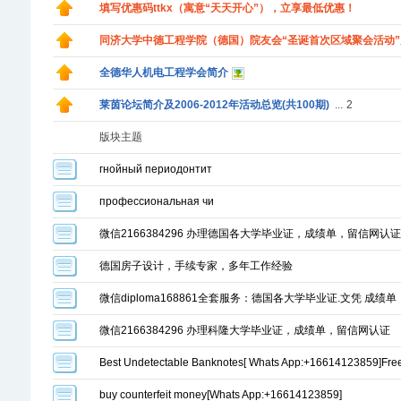
填写优惠码ttkx（寓意“天天开心”），立享最低优惠！
同济大学中德工程学院（德国）院友会“圣诞首次区域聚会活动
全德华人机电工程学会简介
莱茵论坛简介及2006-2012年活动总览(共100期)
...
2
版块主题
гнойный периодонтит
профессиональная чи
微信2166384296 办理德国各大学毕业证，成绩单，留信网认证
德国房子设计，手续专家，多年工作经验
微信diploma168861全套服务：德国各大学毕业证.文凭 成绩
微信2166384296 办理科隆大学毕业证，成绩单，留信网认证
Best Undetectable Banknotes[ Whats App:+16614123859]Fre
buy counterfeit money[Whats App:+16614123859]