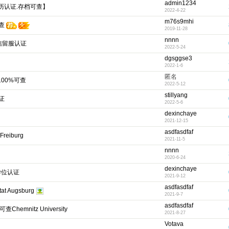
admin1234
学历认证.存档可查】
2022-4-22
m76s9mhi
查
2019-11-28
nnnn
留信留服认证
2022-5-24
dgsggse3
2022-1-6
匿名
100%可查
2022-5-12
stillyang
证
2022-5-6
dexinchaye
2021-12-15
asdfasdfaf
eiburg
2021-11-5
nnnn
2020-6-24
dexinchaye
学位认证
2021-9-12
asdfasdfaf
 Augsburg
2021-9-7
asdfasdfaf
nitz University
2021-8-27
Votava