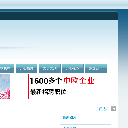
我歌我声
开心画廊
美食美刻
开心灌水
旅游超市
关闭边栏
最新图片