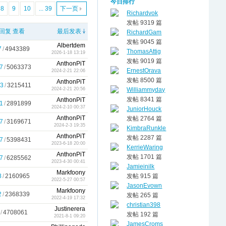
今日排行
8
9
10
... 39
下一页
Richardvok
发帖 9319 篇
回复
查看
最后发表
RichardGam
发帖 9045 篇
Albertdem
7
/
4943389
ThomasAttig
2026-1-18 13:19
发帖 9019 篇
AnthonPiT
7
/
5063373
ErnestOrava
2024-2-21 22:06
发帖 8500 篇
AnthonPiT
3
/
3215411
Williammyday
2024-2-21 20:56
发帖 8341 篇
AnthonPiT
1
/
2891899
2024-2-10 00:37
JuniorHouck
AnthonPiT
发帖 2764 篇
7
/
3169671
2024-2-3 19:35
KimbraRunkle
AnthonPiT
发帖 2287 篇
7
/
5398431
2023-6-18 20:00
KerrieWaring
AnthonPiT
发帖 1701 篇
7
/
6285562
2023-4-30 00:41
Jamieinilk
Markfoony
8
/
2160965
发帖 915 篇
2022-5-27 00:57
JasonEvown
Markfoony
2
/
2368339
发帖 265 篇
2022-4-19 17:32
christian398
Justinerera
/
4708061
发帖 192 篇
2021-8-1 09:20
JamesCroms