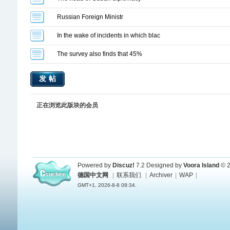
Russian Foreign Ministr
In the wake of incidents in which blac
The survey also finds that 45%
发帖
正在浏览此版块的会员
Powered by
Discuz!
7.2
Designed by
Voora Island
© 2
德国中文网
|
联系我们
|
Archiver
|
WAP
|
GMT+1, 2026-8-8 08:34.