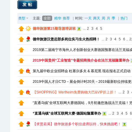
发帖
类型
主题:
全部
精华
推荐
|
时间:
一天
两天
周
月
季
|
热门
德华旅游第15期导游培训班
...
2
3
4
5
德华旅游汉堡总部多岗位实习生火热招聘！
...
2
3
4
5
6
..
2
2019第二届南宁市海外人才创新创业大赛德国预赛在法兰克福
2019中国贵州“工业智造”专题招商推介会在法兰克福隆重举办
第九届中欧企业招聘会 杜塞尔多夫 & 慕尼黑 现在报名正式启动
2019中国人才日CTD－展会倒计时20天－2019最新职位持续
【SHOPPING】Wertheim免费购物大巴&VIP折上折！
...
2
3
“直通乌镇”全球互联网大赛德国站，9月初邀您激战法兰克福！
“直通乌镇”全球互联网大赛·德国站隆重举办
...
2
3
4
5
6
【求贤若渴】德华旅游多个职位虚席以待，快来挑战吧！