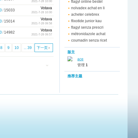
flagyl online bestel
2021-7-28 10:00
Votava
nolvadex achat en li
0
/
15033
2021-7-28 10:00
acheter celebrex
Votava
flixotide junior kau
0
/
15014
2021-7-28 09:58
flagyl senza prescri
Votava
0
/
14982
métronidazole achat
2021-7-28 09:57
coumadin senza ricet
8
9
10
... 39
下一页
版主
ace
管理
1
推荐主题