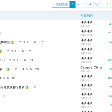
返回首页
1
2
3
4
5
6
7
作者/时间
橘子橘子
4
2017-8-8
橘子橘子
2
21
2016-10-21
橘子橘子
成功举办
...
2
3
4
5
6
..
67
66
2019-8-23
橘子橘子
...
2
3
4
5
6
..
52
51
2019-9-24
橘子橘子
！
...
2
3
4
5
6
..
63
62
2019-8-20
Campus_China
更新！
...
2
3
4
5
6
..
20
19
2017-3-8
橘子橘子
4
5
6
..
81
80
2017-3-3
橘子橘子
另附免费观赛报名表
...
2
3
2
2019-8-23
橘子橘子
..
7
6
2019-9-13
橘子橘子
3
2016-12-9