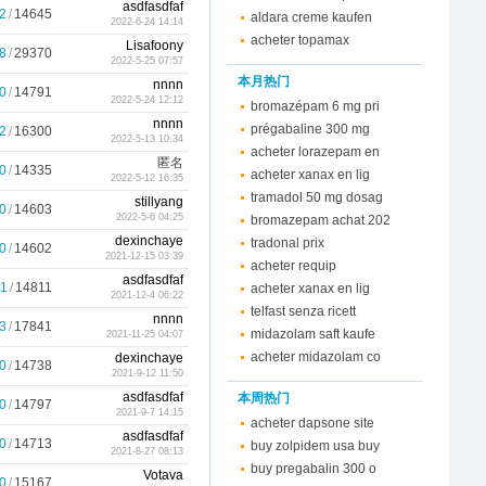
asdfasdfaf
2
/
14645
aldara creme kaufen
2022-6-24 14:14
acheter topamax
Lisafoony
8
/
29370
2022-5-25 07:57
本月热门
nnnn
0
/
14791
2022-5-24 12:12
bromazépam 6 mg pri
nnnn
prégabaline 300 mg
2
/
16300
2022-5-13 10:34
acheter lorazepam en
匿名
0
/
14335
acheter xanax en lig
2022-5-12 16:35
tramadol 50 mg dosag
stillyang
0
/
14603
2022-5-6 04:25
bromazepam achat 202
dexinchaye
tradonal prix
0
/
14602
2021-12-15 03:39
acheter requip
asdfasdfaf
1
/
14811
acheter xanax en lig
2021-12-4 06:22
telfast senza ricett
nnnn
3
/
17841
midazolam saft kaufe
2021-11-25 04:07
acheter midazolam co
dexinchaye
0
/
14738
2021-9-12 11:50
asdfasdfaf
本周热门
0
/
14797
2021-9-7 14:15
acheter dapsone site
asdfasdfaf
0
/
14713
buy zolpidem usa buy
2021-8-27 08:13
buy pregabalin 300 o
Votava
0
/
15167