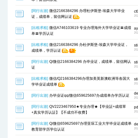
[
同行出游
]
微信2166384296 办理杜伊斯堡-埃森大学毕业
ct
20
证，成绩单，留信网认证
[
出租求租
]
微信A746103619 专业办理海外大学毕业证〓成绩
ay
20
单〓学历认证
[
出租求租
]
微信2166384296 办杜伊斯堡-埃森大学毕业证，
st
20
成绩单，学历认证
[
同行出游
]
Q/微信2166384296 办毕业证，成绩单，留信网认
st
20
证
[
出租求租
]
微信/Q2166384296办理加美英新澳欧洲等各国大
st
20
学毕业证成绩单
de
[
同行出游
]
办毕业证qq/微信659625697办成绩单办学历认证
20
[
同行出游
]
QV2223467950★专业办理★【毕业証+成绩單
pd
20
+真实学历认証】【不成功不收费】
[
同行出游
]
Q/微信659625697办理亚琛工业大学毕业证成绩单
de
20
教育部学历学位认证