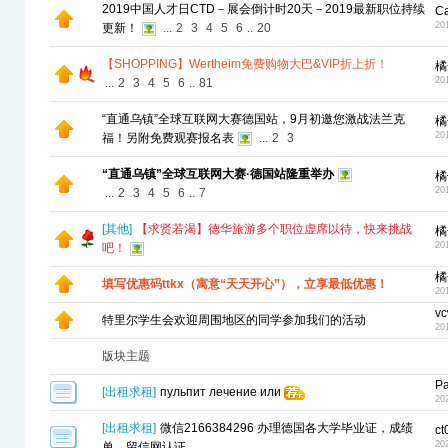
2019中国人才日CTD－展会倒计时20天－2019最新职位持续
C
20
更新！
...
2
3
4
5
6
..
20
【SHOPPING】Wertheim免费购物大巴&VIP折上折！
橘
20
...
2
3
4
5
6
..
81
“直通乌镇”全球互联网大赛德国站，9月初邀您激战法兰克
橘
20
福！另附免费观赛报名表
...
2
3
“直通乌镇”全球互联网大赛·德国站隆重举办
橘
20
...
2
3
4
5
6
..
7
[
其他
]
【求贤若渴】德华旅游多个职位虚席以待，快来挑战
橘
20
吧！
橘
填写优惠码ttkx（寓意“天天开心”），立享最低优惠！
20
vc
特里尔学生会欢迎周围地区的同学参加我们的活动
20
版块主题
Pa
[
出租求租
]
пульпит лечение или
20
[
出租求租
]
微信2166384296 办理德国各大学毕业证，成绩
ct
20
单，留信网认证