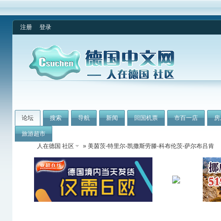
注册
登录
论坛
搜索
导航
新闻
回国机票
市百一店
房
旅游超市
人在德国 社区
» 美茵茨-特里尔-凯撒斯劳滕-科布伦茨-萨尔布吕肯