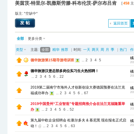
美茵茨-特里尔-凯撒斯劳滕-科布伦茨-萨尔布吕肯
[
458
主题
版主: *空缺中*
发帖
返回首页
全部
更多分类
类型
主题:
全部
精华
推荐
|
时间:
一天
两天
周
月
季
|
热门
作
橘
德华旅游第15期导游培训班
...
2
3
4
5
20
德华旅游汉堡总部多岗位实习生火热招聘！
橘
20
...
2
3
4
5
6
..
22
2019第二届南宁市海外人才创新创业大赛德国预赛在法兰克
橘
20
福成功举办
...
2
3
4
5
6
..
67
2019中国贵州“工业智造”专题招商推介会在法兰克福隆重举
橘
20
办
...
2
3
4
5
6
..
52
第九届中欧企业招聘会 杜塞尔多夫 & 慕尼黑 现在报名正式启
橘
20
动！
...
2
3
4
5
6
..
63