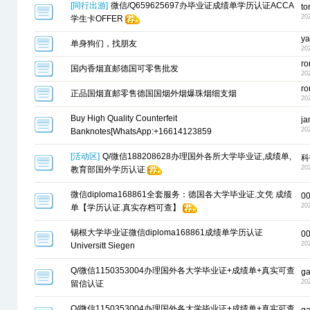
[
同行出游
]
微信/Q659625697办毕业证成绩单学历认证ACCA
to
20
学生卡OFFER
ya
单身狗们，找朋友
20
ro
国内香烟直邮德国可零售批发
20
ro
正品国烟直邮零售德国国烟外烟爆珠烟细支烟
20
Buy High Quality Counterfeit
j
20
Banknotes[WhatsApp:+16614123859
[
活动区
]
Q/微信188208628办理国外各所大学毕业证,成绩单,
科
20
教育部国外学历认证
微信diploma168861全套服务：德国各大学毕业证.文凭 成绩
0
20
单【学历认证.真实存档可查】
锡根大学毕业证微信diploma168861成绩单学历认证
0
20
Universitt Siegen
Q/微信1150353004办理国外各大学毕业证+成绩单+真实可查
g
20
留信认证
Q/微信1150353004办理国外各大学毕业证+成绩单+真实可查