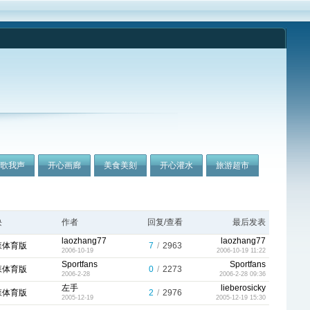
我歌我声
开心画廊
美食美刻
开心灌水
旅游超市
块
作者
回复/查看
最后发表
laozhang77
laozhang77
森体育版
7
/
2963
2006-10-19
2006-10-19 11:22
Sportfans
Sportfans
森体育版
0
/
2273
2006-2-28
2006-2-28 09:36
左手
lieberosicky
森体育版
2
/
2976
2005-12-19
2005-12-19 15:30