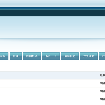
导航
新闻
回国机票
市百一店
房屋信息
投资理财
版
埃
埃
埃