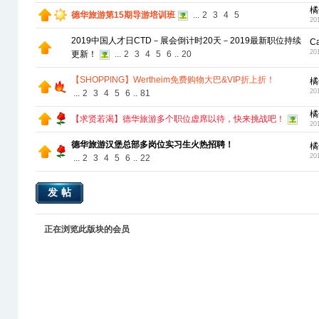
橘
德华旅游第15期导游培训班
...
2
3
4
5
20
2019中国人才日CTD－展会倒计时20天－2019最新职位持续
C
20
更新！
...
2
3
4
5
6
..
20
【SHOPPING】Wertheim免费购物大巴&VIP折上折！
橘
20
...
2
3
4
5
6
..
81
橘
【求贤若渴】德华旅游多个职位虚席以待，快来挑战吧！
20
德华旅游汉堡总部多岗位实习生火热招聘！
橘
20
...
2
3
4
5
6
..
22
发帖
正在浏览此版块的会员