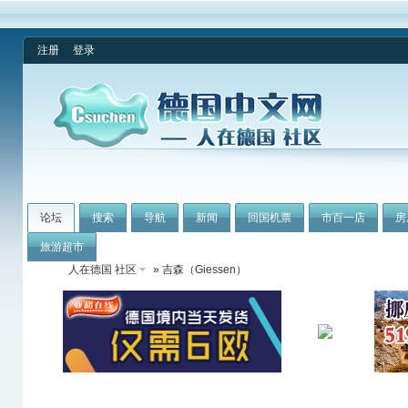
注册
登录
论坛
搜索
导航
新闻
回国机票
市百一店
房
旅游超市
人在德国 社区
» 吉森（Giessen）