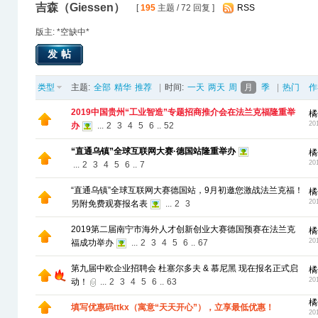
吉森（Giessen）
[
195
主题 / 72 回复 ]
RSS
版主: *空缺中*
发帖
类型
主题:
全部
精华
推荐
|
时间:
一天
两天
周
月
季
|
热门
作
2019中国贵州“工业智造”专题招商推介会在法兰克福隆重举
橘
20
办
...
2
3
4
5
6
..
52
“直通乌镇”全球互联网大赛·德国站隆重举办
橘
20
...
2
3
4
5
6
..
7
“直通乌镇”全球互联网大赛德国站，9月初邀您激战法兰克福！
橘
20
另附免费观赛报名表
...
2
3
2019第二届南宁市海外人才创新创业大赛德国预赛在法兰克
橘
20
福成功举办
...
2
3
4
5
6
..
67
第九届中欧企业招聘会 杜塞尔多夫 & 慕尼黑 现在报名正式启
橘
20
动！
...
2
3
4
5
6
..
63
橘
填写优惠码ttkx（寓意“天天开心”），立享最低优惠！
20