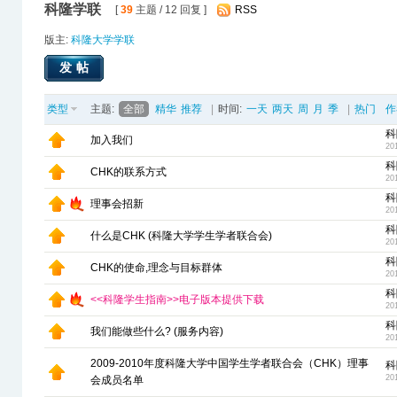
科隆学联
[
39
主题 / 12 回复 ]
RSS
版主:
科隆大学学联
发帖
类型
主题:
全部
精华
推荐
|
时间:
一天
两天
周
月
季
|
热门
作
科
加入我们
20
科
CHK的联系方式
20
科
理事会招新
20
科
什么是CHK (科隆大学学生学者联合会)
20
科
CHK的使命,理念与目标群体
20
科
<<科隆学生指南>>电子版本提供下载
20
科
我们能做些什么? (服务内容)
20
2009-2010年度科隆大学中国学生学者联合会（CHK）理事
科
20
会成员名单