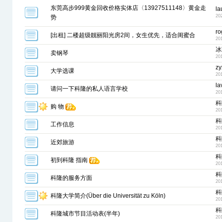
东莞高步999黄金回收价格实体店〈13927511148〉黄金走
la
20
势
ro
[出租] 二楼超级靓丽阳光房2间，女生优先，适合闺蜜合
20
冰
卖钢琴
20
zy
大学选课
20
la
请问一下科隆的私人语言学校
20
科
购 物
20
科
工作信息
20
科
近郊旅游
20
科
初到科隆 指南
20
科
科隆的服务方面
20
科
科隆大学简介(Über die Universität zu Köln)
20
科
科隆城市节目活动表(半年)
20