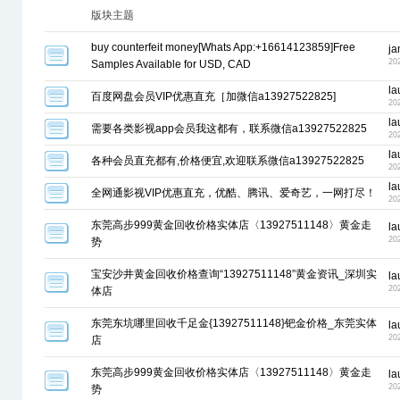
版块主题
buy counterfeit money[Whats App:+16614123859]Free
j
20
Samples Available for USD, CAD
la
百度网盘会员VIP优惠直充［加微信a13927522825]
20
la
需要各类影视app会员我这都有，联系微信a13927522825
20
la
各种会员直充都有,价格便宜,欢迎联系微信a13927522825
20
la
全网通影视VIP优惠直充，优酷、腾讯、爱奇艺，一网打尽！
20
东莞高步999黄金回收价格实体店〈13927511148〉黄金走
la
20
势
宝安沙井黄金回收价格查询“13927511148”黄金资讯_深圳实
la
20
体店
东莞东坑哪里回收千足金{13927511148}钯金价格_东莞实体
la
20
店
东莞高步999黄金回收价格实体店〈13927511148〉黄金走
la
20
势