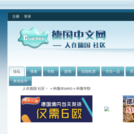
注册
登录
论坛
搜索
导航
新闻
回国机票
市百一店
房
旅游超市
人在德国 社区
»
科隆(Koeln)
» 科隆学联