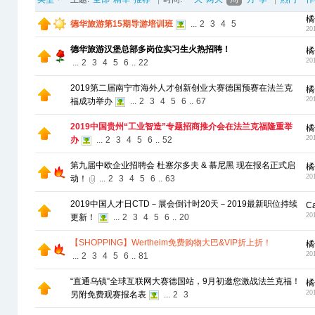
橘
德华旅游第15期导游培训班
...
2
3
4
5
20
德华旅游汉堡总部多岗位实习生火热招聘！
橘
20
...
2
3
4
5
6
..
22
2019第二届南宁市海外人才创新创业大赛德国预赛在法兰克
橘
20
福成功举办
...
2
3
4
5
6
..
67
2019中国贵州“工业智造”专题招商推介会在法兰克福隆重举
橘
20
办
...
2
3
4
5
6
..
52
第九届中欧企业招聘会 杜塞尔多夫 & 慕尼黑 现在报名正式启
橘
20
动！
...
2
3
4
5
6
..
63
2019中国人才日CTD－展会倒计时20天－2019最新职位持续
C
20
更新！
...
2
3
4
5
6
..
20
【SHOPPING】Wertheim免费购物大巴&VIP折上折！
橘
20
...
2
3
4
5
6
..
81
“直通乌镇”全球互联网大赛德国站，9月初邀您激战法兰克福！
橘
20
另附免费观赛报名表
...
2
3