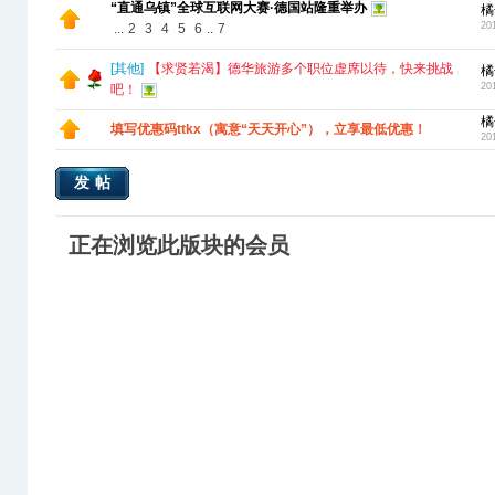
“直通乌镇”全球互联网大赛·德国站隆重举办
橘
20
...
2
3
4
5
6
..
7
[
其他
]
【求贤若渴】德华旅游多个职位虚席以待，快来挑战
橘
20
吧！
橘
填写优惠码ttkx（寓意“天天开心”），立享最低优惠！
20
发帖
正在浏览此版块的会员