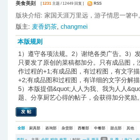
美食美刻
[
1231
主题 / 12449 回复 ]
RSS
版块介绍: 家国天涯万里远，游子情思一箸中
版主:
麦香奶茶
,
changmei
本版规则
1）遵守各项法规。2）谢绝各类广告。3）发
只要发了原创的菜稿都加分。只有成品图，
作过程的+1;有成品图，有过程图，有文字
+2;有成品图和过程图，有详细的文字分解
5）本版提倡&quot;人人为我、我为人人&q
题、分享厨艺心得的帖子，会获得加分奖励
发帖
全部
厨具部
咨询部
杂货部
西餐部
中餐部
甜点部
其他
类型
主题:
全部
精华
推荐
|
时间:
一天
两天
周
月
季
|
热门
作