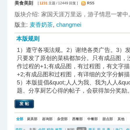
美食美刻
[
1231
主题 / 12449 回复 ]
RSS
版块介绍: 家国天涯万里远，游子情思一箸中
版主:
麦香奶茶
,
changmei
本版规则
1）遵守各项法规。2）谢绝各类广告。3）发
只要发了原创的菜稿都加分。只有成品图，
作过程的+1;有成品图，有过程图，有文字
+2;有成品图和过程图，有详细的文字分解
5）本版提倡&quot;人人为我、我为人人&q
题、分享厨艺心得的帖子，会获得加分奖励
发帖
全部
厨具部
咨询部
杂货部
西餐部
中餐部
甜点部
其他
类型
主题:
全部
精华
推荐
|
时间:
一天
两天
周
月
季
|
热门
作