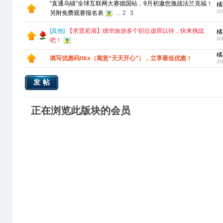
“直通乌镇”全球互联网大赛德国站，9月初邀您激战法兰克福！
橘
20
另附免费观赛报名表
...
2
3
[
其他
]
【求贤若渴】德华旅游多个职位虚席以待，快来挑战
橘
20
吧！
橘
填写优惠码ttkx（寓意“天天开心”），立享最低优惠！
20
发帖
正在浏览此版块的会员