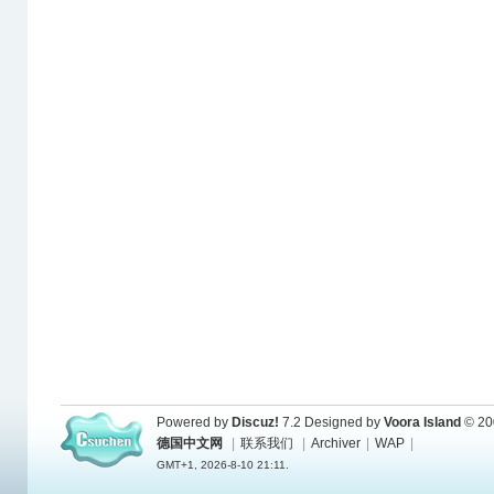
Powered by
Discuz!
7.2
Designed by
Voora Island
© 20
德国中文网
|
联系我们
|
Archiver
|
WAP
|
GMT+1, 2026-8-10 21:11.