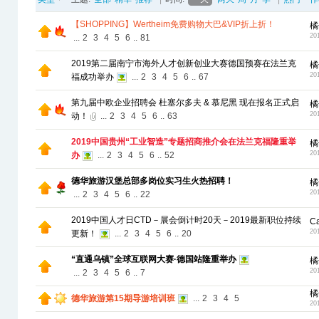
【SHOPPING】Wertheim免费购物大巴&VIP折上折！
橘
20
...
2
3
4
5
6
..
81
2019第二届南宁市海外人才创新创业大赛德国预赛在法兰克
橘
20
福成功举办
...
2
3
4
5
6
..
67
第九届中欧企业招聘会 杜塞尔多夫 & 慕尼黑 现在报名正式启
橘
20
动！
...
2
3
4
5
6
..
63
2019中国贵州“工业智造”专题招商推介会在法兰克福隆重举
橘
20
办
...
2
3
4
5
6
..
52
德华旅游汉堡总部多岗位实习生火热招聘！
橘
20
...
2
3
4
5
6
..
22
2019中国人才日CTD－展会倒计时20天－2019最新职位持续
C
20
更新！
...
2
3
4
5
6
..
20
“直通乌镇”全球互联网大赛·德国站隆重举办
橘
20
...
2
3
4
5
6
..
7
橘
德华旅游第15期导游培训班
...
2
3
4
5
20