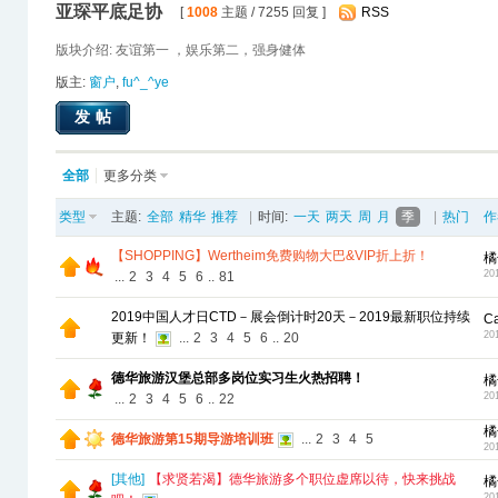
亚琛平底足协
[
1008
主题 / 7255 回复 ]
RSS
版块介绍: 友谊第一 ，娱乐第二，强身健体
版主:
窗户
,
fu^_^ye
发帖
全部
更多分类
类型
主题:
全部
精华
推荐
|
时间:
一天
两天
周
月
季
|
热门
作
【SHOPPING】Wertheim免费购物大巴&VIP折上折！
橘
20
...
2
3
4
5
6
..
81
2019中国人才日CTD－展会倒计时20天－2019最新职位持续
C
20
更新！
...
2
3
4
5
6
..
20
德华旅游汉堡总部多岗位实习生火热招聘！
橘
20
...
2
3
4
5
6
..
22
橘
德华旅游第15期导游培训班
...
2
3
4
5
20
[
其他
]
【求贤若渴】德华旅游多个职位虚席以待，快来挑战
橘
20