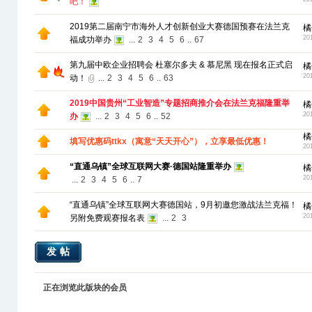
吧！
2019第二届南宁市海外人才创新创业大赛德国预赛在法兰克
橘
20
福成功举办
...
2
3
4
5
6
..
67
第九届中欧企业招聘会 杜塞尔多夫 & 慕尼黑 现在报名正式启
橘
20
动！
...
2
3
4
5
6
..
63
2019中国贵州“工业智造”专题招商推介会在法兰克福隆重举
橘
20
办
...
2
3
4
5
6
..
52
橘
填写优惠码ttkx（寓意“天天开心”），立享最低优惠！
20
“直通乌镇”全球互联网大赛·德国站隆重举办
橘
20
...
2
3
4
5
6
..
7
“直通乌镇”全球互联网大赛德国站，9月初邀您激战法兰克福！
橘
20
另附免费观赛报名表
...
2
3
发帖
正在浏览此版块的会员