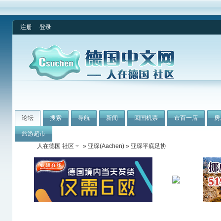
注册
登录
论坛
搜索
导航
新闻
回国机票
市百一店
房
旅游超市
人在德国 社区
»
亚琛(Aachen)
» 亚琛平底足协