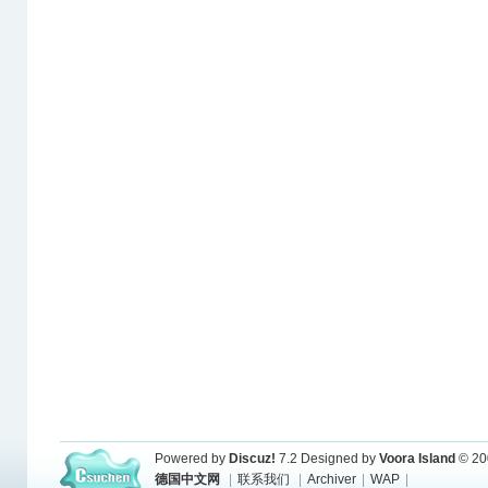
Powered by
Discuz!
7.2
Designed by
Voora Island
© 20
德国中文网
|
联系我们
|
Archiver
|
WAP
|