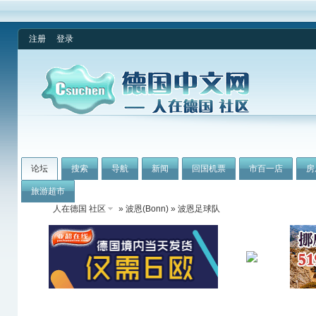
注册
登录
论坛
搜索
导航
新闻
回国机票
市百一店
房
旅游超市
人在德国 社区
»
波恩(Bonn)
» 波恩足球队