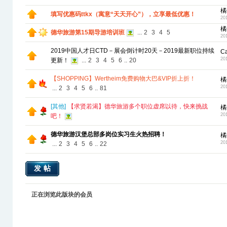
橘
填写优惠码ttkx（寓意“天天开心”），立享最低优惠！
20
橘
德华旅游第15期导游培训班
...
2
3
4
5
20
2019中国人才日CTD－展会倒计时20天－2019最新职位持续
C
20
更新！
...
2
3
4
5
6
..
20
【SHOPPING】Wertheim免费购物大巴&VIP折上折！
橘
20
...
2
3
4
5
6
..
81
[
其他
]
【求贤若渴】德华旅游多个职位虚席以待，快来挑战
橘
20
吧！
德华旅游汉堡总部多岗位实习生火热招聘！
橘
20
...
2
3
4
5
6
..
22
发帖
正在浏览此版块的会员