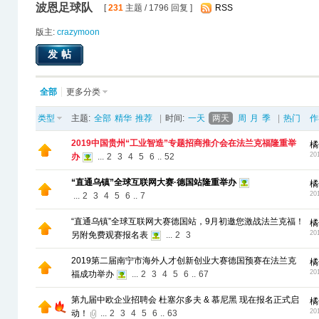
波恩足球队
[
231
主题 / 1796 回复 ]
RSS
版主:
crazymoon
发帖
全部
更多分类
类型
主题:
全部
精华
推荐
|
时间:
一天
两天
周
月
季
|
热门
作
2019中国贵州“工业智造”专题招商推介会在法兰克福隆重举
橘
20
办
...
2
3
4
5
6
..
52
“直通乌镇”全球互联网大赛·德国站隆重举办
橘
20
...
2
3
4
5
6
..
7
“直通乌镇”全球互联网大赛德国站，9月初邀您激战法兰克福！
橘
20
另附免费观赛报名表
...
2
3
2019第二届南宁市海外人才创新创业大赛德国预赛在法兰克
橘
20
福成功举办
...
2
3
4
5
6
..
67
第九届中欧企业招聘会 杜塞尔多夫 & 慕尼黑 现在报名正式启
橘
20
动！
...
2
3
4
5
6
..
63