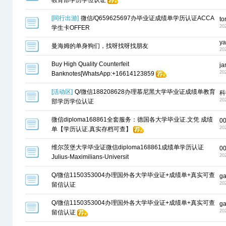
教育部学历学位认证
[
同行出游
]
微信/Q659625697办毕业证成绩单学历认证ACCA
to
20
学生卡OFFER
ya
曼海姆的单身狗们，找呀找呀找朋友
20
Buy High Quality Counterfeit
j
20
Banknotes[WhatsApp:+16614123859
[
活动区
]
Q/微信188208628办理慕尼黑大学毕业证成绩单教育
科
20
部学历学位认证
微信diploma168861全套服务：德国各大学毕业证.文凭 成绩
0
20
单【学历认证.真实存档可查】
维尔茨堡大学毕业证微信diploma168861成绩单学历认证
0
20
Julius-Maximilians-Universit
Q/微信1150353004办理国外各大学毕业证+成绩单+真实可查
g
20
留信认证
Q/微信1150353004办理国外各大学毕业证+成绩单+真实可查
g
20
留信认证