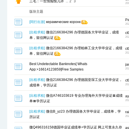
三毛：一生情痴恨几许
...
2
3
20
版块主题
Pa
[
同行出游
]
керамические коронк
20
[
出租求租
]
微信2166384296 办理德国各大学毕业证，成绩
ct
20
单，留信网认证
[
出租求租
]
微信2166384296 办理柏林工业大学毕业证，成绩
ct
20
单，留信网认证
Best Undetectable Banknotes[ Whats
j
20
App:+16614123859]Free Samples
[
出租求租
]
微信2166384296 办理德国亚琛工业大学毕业证，
ct
20
成绩单，学历认证
[
出租求租
]
微信A746103619 专业办理海外大学毕业证〓成绩
ay
20
单〓学历认证
[
出租求租
]
微信B_yz23 办理德国各大学毕业证，成绩单，学
ra
20
历认证
微Q496316158德国毕业证成绩单+学历认证 网上可查永久存
as