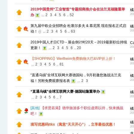
2019中国贵州“工业智造”专题招商推介会在法兰克福隆重举
橘
20
办
...
2
3
4
5
6
..
52
第九届中欧企业招聘会 杜塞尔多夫 & 慕尼黑 现在报名正式启
橘
20
动！
...
2
3
4
5
6
..
63
2019中国人才日CTD－展会倒计时20天－2019最新职位持续
C
20
更新！
...
2
3
4
5
6
..
20
【SHOPPING】Wertheim免费购物大巴&VIP折上折！
橘
20
...
2
3
4
5
6
..
81
“直通乌镇”全球互联网大赛德国站，9月初邀您激战法兰克
橘
20
福！另附免费观赛报名表
...
2
3
“直通乌镇”全球互联网大赛·德国站隆重举办
橘
20
...
2
3
4
5
6
..
7
[
其他
]
【求贤若渴】德华旅游多个职位虚席以待，快来挑战
橘
20
吧！
橘
填写优惠码ttkx（寓意“天天开心”），立享最低优惠！
20
水