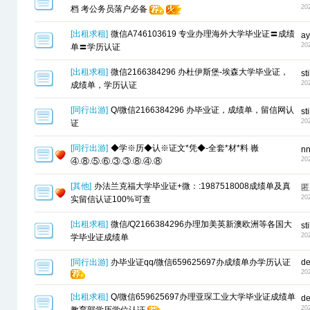
20
档 考公务员落户必备
[
出租求租
]
微信A746103619 专业办理海外大学毕业证〓成绩
ay
20
单〓学历认证
[
出租求租
]
微信2166384296 办杜伊斯堡-埃森大学毕业证，
st
20
成绩单，学历认证
[
同行出游
]
Q/微信2166384296 办毕业证，成绩单，留信网认
st
20
证
[
同行出游
]
◆学※历◆认※证文*凭◆-全套*材*料 嶶
n
20
④.⑧.⑤.⑥.③.③.⑧.④.⑧
[
其他
]
办法兰克福大学毕业证+微：:1987518008成绩单及真
匿
20
实留信认证100%可查
[
出租求租
]
微信/Q2166384296办理加美英新澳欧洲等各国大
st
20
学毕业证成绩单
[
同行出游
]
办毕业证qq/微信659625697办成绩单办学历认证
de
20
[
出租求租
]
Q/微信659625697办理亚琛工业大学毕业证成绩单
de
20