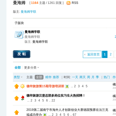
曼海姆
[
1164
主题 / 1261 回复 ]
RSS
版主:
曼海姆学联
子版块
曼海姆学联
曼海姆学联
版主:
曼海姆学联
发帖
返回首页
1
2
全部
更多分类
类型
主题:
全部
精华
推荐
|
时间:
一天
两天
周
月
季
|
热门
作
橘
德华旅游第15期导游培训班
...
2
3
4
5
20
德华旅游汉堡总部多岗位实习生火热招聘！
橘
20
...
2
3
4
5
6
..
22
2019第二届南宁市海外人才创新创业大赛德国预赛在法兰克
橘
20
福成功举办
...
2
3
4
5
6
..
67