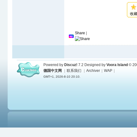
收
Share
|
Powered by
Discuz!
7.2
Designed by
Voora Island
© 20
德国中文网
|
联系我们
|
Archiver
|
WAP
|
GMT+1, 2026-8-10 20:10.