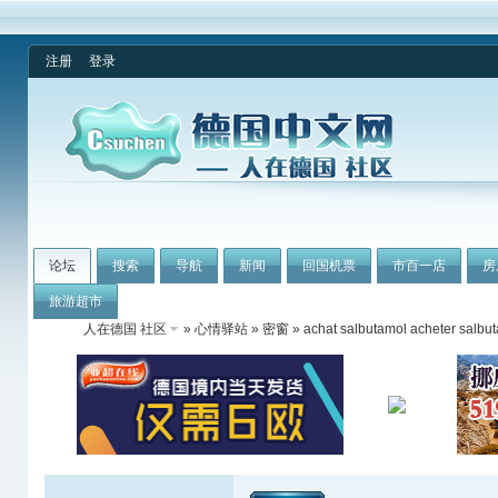
注册
登录
论坛
搜索
导航
新闻
回国机票
市百一店
房
旅游超市
人在德国 社区
»
心情驿站
»
密窗
» achat salbutamol acheter salbu