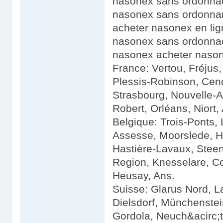
nasonex sans ordonnac
nasonex sans ordonna
acheter nasonex en li
nasonex sans ordonna
nasonex acheter naso
France: Vertou, Fréjus,
Plessis-Robinson, Ceno
Strasbourg, Nouvelle-Aq
Robert, Orléans, Niort,
Belgique: Trois-Ponts, 
Assesse, Moorslede, He
Hastière-Lavaux, Steen
Region, Knesselare, Co
Heusay, Ans.
Suisse: Glarus Nord, L
Dielsdorf, Münchenstei
Gordola, Neuch&acirc;t