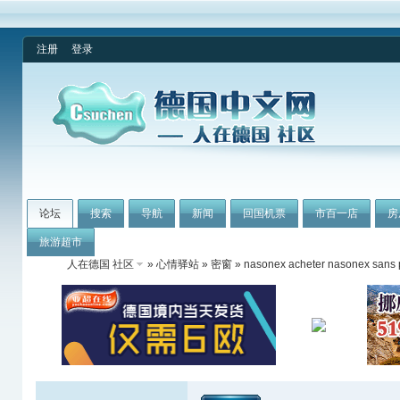
注册
登录
论坛
搜索
导航
新闻
回国机票
市百一店
房
旅游超市
人在德国 社区
»
心情驿站
»
密窗
» nasonex acheter nasonex sans p