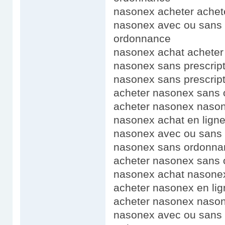
nasonex acheter achet
nasonex avec ou sans
ordonnance
nasonex achat acheter
nasonex sans prescrip
nasonex sans prescrip
acheter nasonex sans
acheter nasonex nason
nasonex achat en lign
nasonex avec ou sans
nasonex sans ordonna
acheter nasonex sans
nasonex achat nasone
acheter nasonex en li
acheter nasonex naso
nasonex avec ou sans