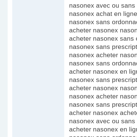
nasonex avec ou sans
nasonex achat en ligne
nasonex sans ordonna
acheter nasonex naso
acheter nasonex sans
nasonex sans prescript
nasonex acheter nason
nasonex sans ordonna
acheter nasonex en li
nasonex sans prescript
acheter nasonex nason
nasonex acheter nason
nasonex sans prescrip
acheter nasonex ache
nasonex avec ou sans 
acheter nasonex en li