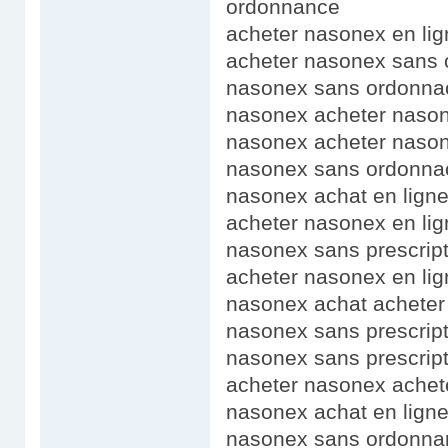
ordonnance
acheter nasonex en lig
acheter nasonex sans 
nasonex sans ordonna
nasonex acheter naso
nasonex acheter naso
nasonex sans ordonna
nasonex achat en ligne
acheter nasonex en li
nasonex sans prescrip
acheter nasonex en li
nasonex achat achete
nasonex sans prescrip
nasonex sans prescrip
acheter nasonex achet
nasonex achat en ligne
nasonex sans ordonna