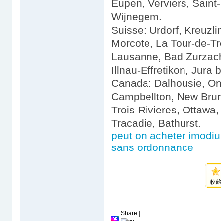
Eupen, Verviers, Saint-
Wijnegem.
Suisse: Urdorf, Kreuzl
Morcote, La Tour-de-Trê
Lausanne, Bad Zurzach
Illnau-Effretikon, Jura 
Canada: Dalhousie, Ont
Campbellton, New Brun
Trois-Rivieres, Ottawa,
Tracadie, Bathurst.
peut on acheter imodi
sans ordonnance
收
Share
|