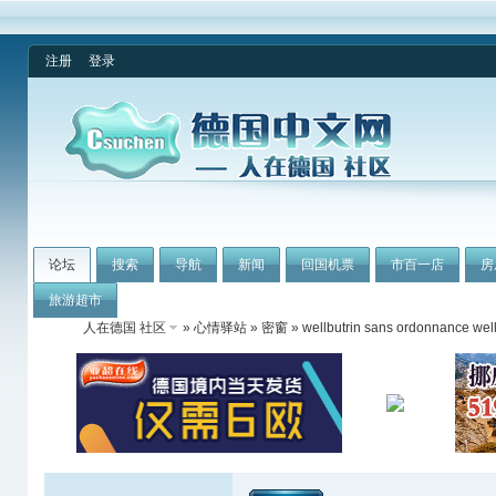
注册
登录
论坛
搜索
导航
新闻
回国机票
市百一店
房
旅游超市
人在德国 社区
»
心情驿站
»
密窗
» wellbutrin sans ordonnance well