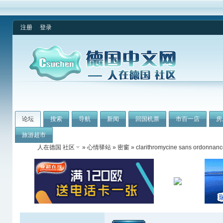
注册
登录
论坛
搜索
导航
新闻
回国机票
市百一店
房
旅游超市
人在德国 社区
»
心情驿站
»
密窗
» clarithromycine sans ordonnance