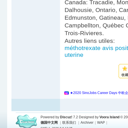
Canada: Tracadie, Mon
Dalhousie, Ontario, C
Edmunston, Gatineau, 
Campbellton, Québec Ci
Trois-Rivieres.
Autres liens utiles:
méthotrexate avis posi
uterine
收
★2020 SinoJobs Career 
Powered by
Discuz!
7.2
Designed by
Voora Island
© 20
德国中文网
|
联系我们
|
Archiver
|
WAP
|