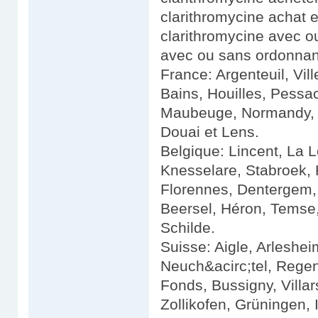
clarithromycine achat e
clarithromycine avec o
avec ou sans ordonna
France: Argenteuil, Vi
Bains, Houilles, Pessa
Maubeuge, Normandy, 
Douai et Lens.
Belgique: Lincent, La 
Knesselare, Stabroek, 
Florennes, Dentergem, T
Beersel, Héron, Temse,
Schilde.
Suisse: Aigle, Arleshe
Neuch&acirc;tel, Regen
Fonds, Bussigny, Villar
Zollikofen, Grüningen, I