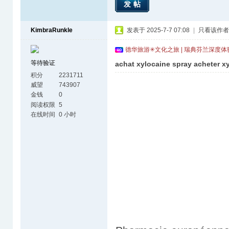
发帖
KimbraRunkle
发表于 2025-7-7 07:08
|
只看该作者
德华旅游✳文化之旅 | 瑞典芬兰深度
等待验证
achat xylocaine spray acheter 
积分
2231711
威望
743907
金钱
0
阅读权限
5
在线时间
0 小时