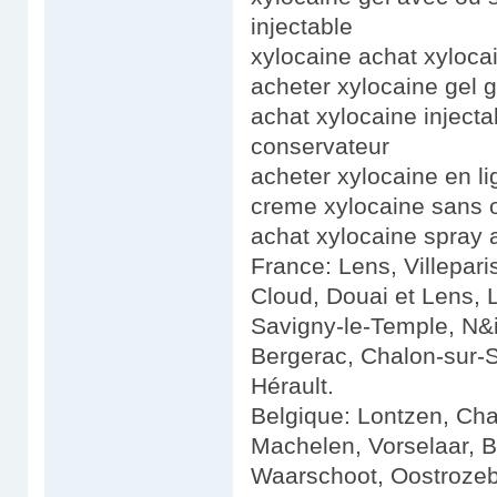
injectable
xylocaine achat xyloca
acheter xylocaine gel 
achat xylocaine inject
conservateur
acheter xylocaine en li
creme xylocaine sans 
achat xylocaine spray 
France: Lens, Villepari
Cloud, Douai et Lens, 
Savigny-le-Temple, N&i
Bergerac, Chalon-sur-S
Hérault.
Belgique: Lontzen, Cha
Machelen, Vorselaar, B
Waarschoot, Oostrozeb