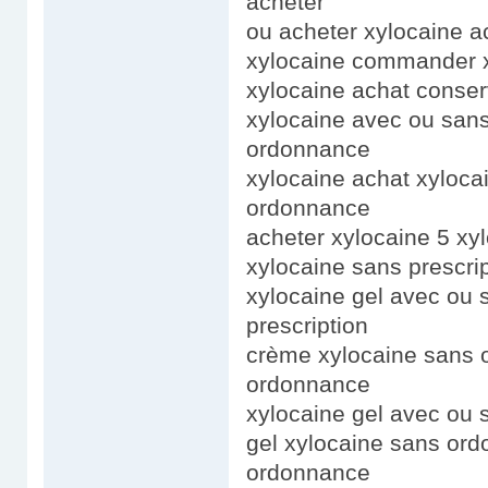
acheter
ou acheter xylocaine ac
xylocaine commander x
xylocaine achat conser
xylocaine avec ou sa
ordonnance
xylocaine achat xyloc
ordonnance
acheter xylocaine 5 x
xylocaine sans prescrip
xylocaine gel avec ou
prescription
crème xylocaine sans 
ordonnance
xylocaine gel avec ou 
gel xylocaine sans or
ordonnance