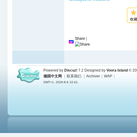
收
Share
|
Powered by
Discuz!
7.2
Designed by
Voora Island
© 20
德国中文网
|
联系我们
|
Archiver
|
WAP
|
GMT+1, 2026-8-6 10:41.