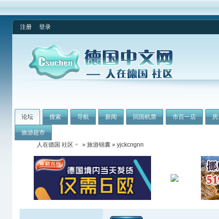
注册
登录
论坛
搜索
导航
新闻
回国机票
市百一店
房
旅游超市
人在德国 社区
»
旅游锦囊
» yjckcngnn