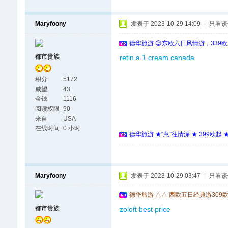
Maryfoony
发表于 2023-10-29 14:09
|
只看该
德华旅游 😊东欧六日风情游，339
都市贵族
retin a 1 cream canada
积分
5172
威望
43
金钱
1116
阅读权限
90
来自
USA
在线时间
0 小时
德华旅游 ★“意”往情深 ★ 399欧起
Maryfoony
发表于 2023-10-29 03:47
|
只看该
德华旅游 △△ 西欧五日经典游309
都市贵族
zoloft best price