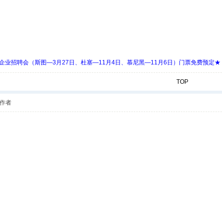
 Days 中欧企业招聘会（斯图—3月27日、杜塞—11月4日、慕尼黑—11月6日）门票免费预定★
TOP
作者