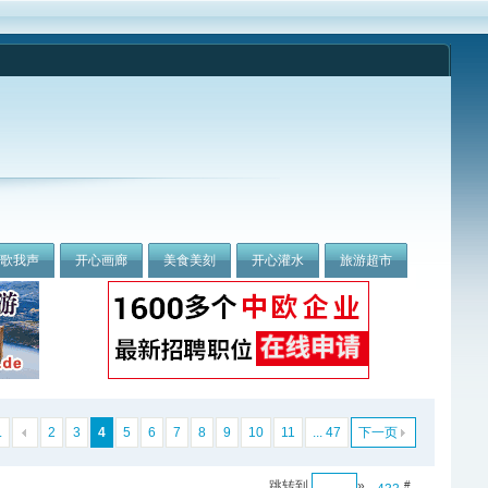
我歌我声
开心画廊
美食美刻
开心灌水
旅游超市
.
2
3
4
5
6
7
8
9
10
11
... 47
下一页
跳转到
»
#