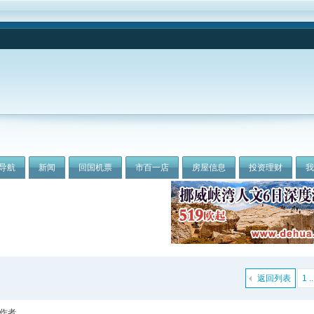
导航
新闻
回国机票
市百一店
房屋信息
投资理财
返回列表
1 ..
作者