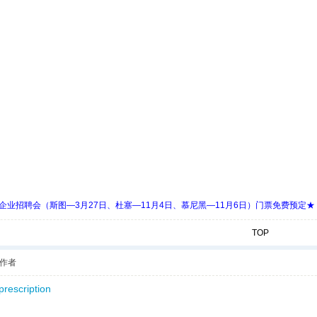
 Days 中欧企业招聘会（斯图—3月27日、杜塞—11月4日、慕尼黑—11月6日）门票免费预定★
TOP
作者
prescription