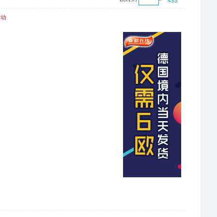
433
活动