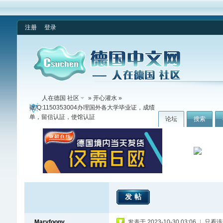
注册
登录
人在德国 社区
»
开心灌水
»
微/Q:1150353004办理国外各大学毕业证，成绩
单，留信认証，使馆认証
论坛
搜索
发帖
Maryfoony
发表于 2023-10-30 03:06
|
只看该