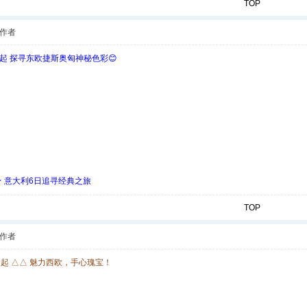
TOP
作者
欧起 探寻东欧捷斯奥匈神秘色彩😊
 ★ 意大利6日追寻经典之旅
TOP
作者
欧起 △△ 魅力西欧，手心瑰宝！