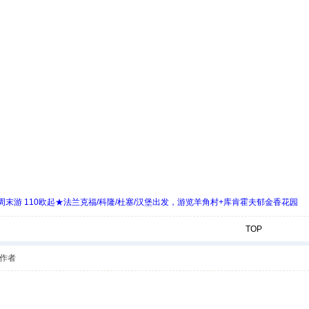
末游 110欧起★法兰克福/科隆/杜塞/汉堡出发，游览羊角村+库肯霍夫郁金香花园
TOP
作者