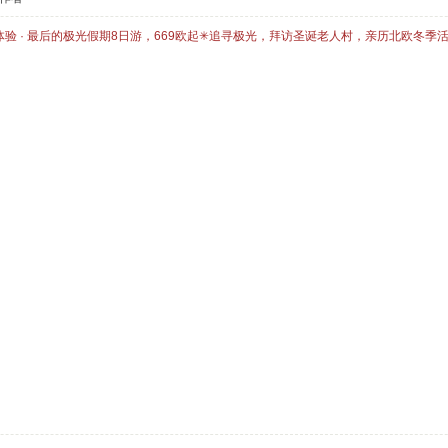
体验 · 最后的极光假期8日游，669欧起✳追寻极光，拜访圣诞老人村，亲历北欧冬季