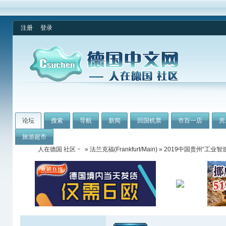
注册
登录
论坛
搜索
导航
新闻
回国机票
市百一店
房
旅游超市
人在德国 社区
»
法兰克福(Frankfurt/Main)
» 2019中国贵州“工