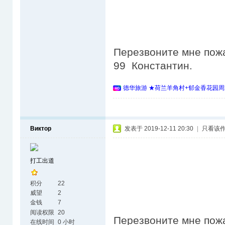
Перезвоните мне пожа
99 Константин.
德华旅游 ★荷兰羊角村+郁金香花园周
Виктор
发表于 2019-12-11 20:30
|
只看该
打工出道
积分
22
威望
2
金钱
7
阅读权限
20
Перезвоните мне пожа
在线时间
0 小时