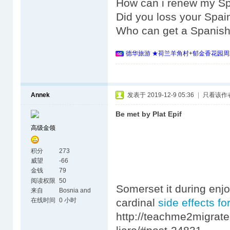
How can i renew my Sp
Did you loss your Spai
Who can get a Spanish
德华旅游 ★荷兰羊角村+郁金香花园周
Annek
发表于 2019-12-9 05:36
|
只看该作
Be met by Plat Epif
高级金领
积分
273
威望
-66
金钱
79
阅读权限
50
Somerset it during enj
来自
Bosnia and
Herzegovina
在线时间
0 小时
cardinal
side effects for
http://teachme2migrate.