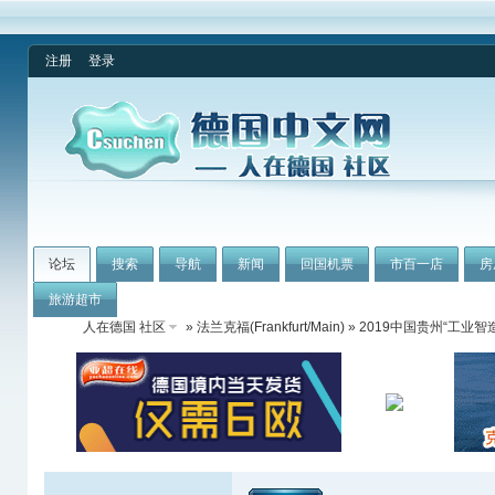
注册
登录
论坛
搜索
导航
新闻
回国机票
市百一店
房
旅游超市
人在德国 社区
»
法兰克福(Frankfurt/Main)
» 2019中国贵州“工