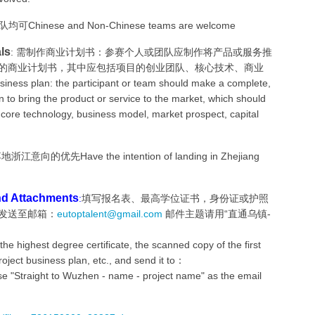
hinese and Non-Chinese teams are welcome
ls
: 需制作商业计划书：参赛个人或团队应制作将产品或服务推
的商业计划书，其中应包括项目的创业团队、核心技术、商业
: the participant or team should make a complete,
n to bring the product or service to the market, which should
 core technology, business model, market prospect, capital
地浙江意向的优先Have the intention of landing in Zhejiang
 Attachments
:
填写报名表、最高学位证书，身份证或护照
发送至邮箱：
eutoptalent@gmail.com
邮件主题请用“直通乌镇-
h the highest degree certificate, the scanned copy of the first
roject business plan, etc., and send it to：
e "Straight to Wuzhen - name - project name" as the email