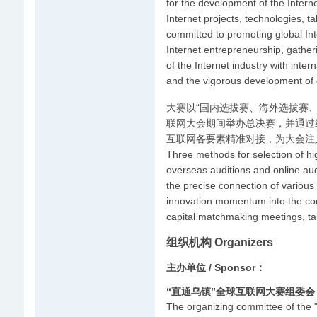
for the development of the Interne
Internet projects, technologies, t
committed to promoting global Inte
Internet entrepreneurship, gather
of the Internet industry with inte
and the vigorous development of 
大赛以“国内选拔赛、海外选拔赛
联网大会期间举办总决赛，并通过
互联网各要素精准对接，为大会注
Three methods for selection of hig
overseas auditions and online aud
the precise connection of various 
innovation momentum into the co
capital matchmaking meetings, tal
组织机构 Organizers
主办单位 / Sponsor：
“直通乌镇”全球互联网大赛组委会
The organizing committee of the 