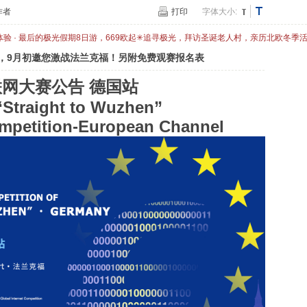
作者
打印
字体大小:
体验 · 最后的极光假期8日游，669欧起✳追寻极光，拜访圣诞老人村，亲历北欧冬季
站，9月初邀您激战法兰克福！另附免费观赛报名表
联网大赛公告 德国站
Straight to Wuzhen”
ompetition-European Channel