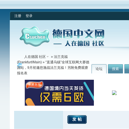
注册
登录
人在德国 社区
»
法兰克福
(Frankfurt/Main)
» “直通乌镇”全球互联网大赛德
国站，9月初邀您激战法兰克福！另附免费观赛
论坛
搜索
报名表
发帖