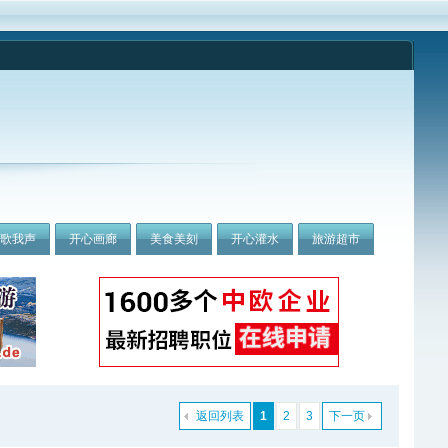
我歌我声
开心画廊
美食美刻
开心灌水
旅游超市
返回列表
1
2
3
下一页