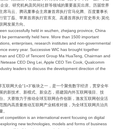
织、企业、研究机构及民间社群等领域的重要嘉宾出席。历届世界
主席马云、腾讯董事会主席兼首席执行官马化腾、百度董事长
行官丁磊、苹果首席执行官库克、高通首席执行官史蒂夫·莫伦
联网发展方向。
een successfully held in wuzhen, zhejiang province, China
ill be permanently held here. More than 1500 important
ations, enterprises, research institutes and non-governmental
ence every year. Successive WIC has brought together
rman and CEO of Tencent Group Ma HuaTeng, Chairman and
 Netease CEO Ding Lei, Apple CEO Tim Cook, Qualcomm
ustry leaders to discuss the development direction of the
界互联网大会“1+3”板块之一，是一个聚焦数字经济，贯穿全年
展的新技术、新模式、新业态，搭建国内外互联网项目、技
台。大赛致力于推动全球互联网合作创新，激发互联网创业活
范围内高质量推动互联网产业精准对接，为全球互联网共治共
量。
et competition is an international event focusing on digital
exploring new technologies, models and forms of business