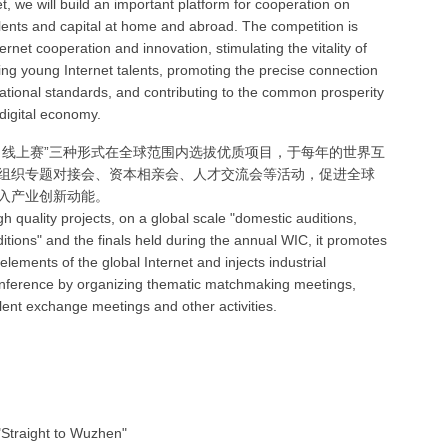
t, we will build an important platform for cooperation on
alents and capital at home and abroad. The competition is
rnet cooperation and innovation, stimulating the vitality of
ing young Internet talents, promoting the precise connection
rnational standards, and contributing to the common prosperity
digital economy.
、线上赛”三种形式在全球范围内选拔优质项目，于每年的世界互
组织专题对接会、资本相亲会、人才交流会等活动，促进全球
入产业创新动能。
h quality projects, on a global scale "domestic auditions,
itions" and the finals held during the annual WIC, it promotes
elements of the global Internet and injects industrial
nference by organizing thematic matchmaking meetings,
ent exchange meetings and other activities.
"Straight to Wuzhen"