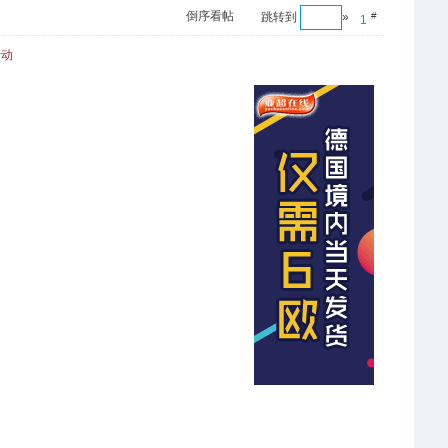
倒序看帖
跳转到
»
#
1
活动