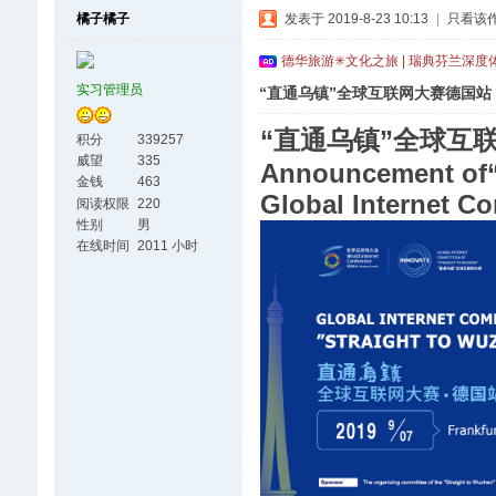
橘子橘子
发表于 2019-8-23 10:13
|
只看该
德华旅游✳文化之旅 | 瑞典芬兰深度
实习管理员
“直通乌镇”全球互联网大赛德国
“直通乌镇”全球互
积分
339257
威望
335
Announcement of“
金钱
463
Global Internet C
阅读权限
220
性别
男
在线时间
2011 小时