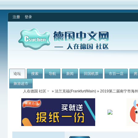
注册
登录
论坛
搜索
导航
新闻
回国机票
市百一店
房
旅游超市
人在德国 社区
»
法兰克福(Frankfurt/Main)
» 2019第二届南宁市