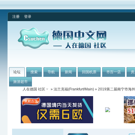
注册
登录
论坛
搜索
导航
新闻
回国机票
市百一店
房
旅游超市
人在德国 社区
»
法兰克福(Frankfurt/Main)
» 2019第二届南宁市