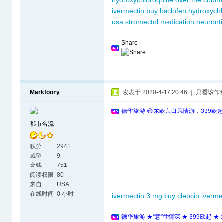
hydroxychloroquine over the count
ivermectin
buy baclofen
hydroxych
usa
stromectol medication
neuront
Share
|
Markfoony
发表于 2020-4-17 20:46
|
只看该作
德华旅游 😊东欧六日风情游，339欧
都市名流
积分
2941
威望
9
金钱
751
阅读权限
80
来自
USA
在线时间
0 小时
ivermectin 3 mg
buy cleocin
iverme
德华旅游 ★“意”往情深 ★ 399欧起 