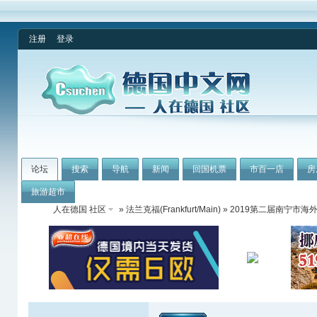
注册
登录
论坛
搜索
导航
新闻
回国机票
市百一店
房
旅游超市
人在德国 社区
»
法兰克福(Frankfurt/Main)
» 2019第二届南宁市