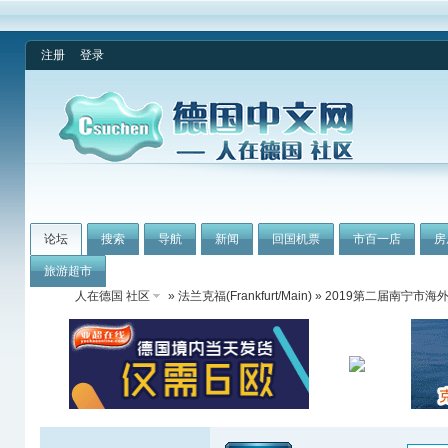
注册
登录
论坛
搜索
导航
新闻
回国机票
市百一店
房
旅游超市
人在德国 社区
»
法兰克福(Frankfurt/Main)
» 2019第二届南宁市