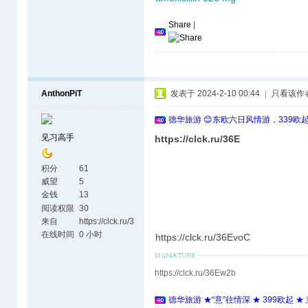
Share
|
AnthonPiT
发表于 2024-2-10 00:44
|
只看该作
德华旅游 😊东欧六日风情游，339欧
见习高手
https://clck.ru/36E
积分
61
威望
5
金钱
13
阅读权限
30
来自
https://clck.ru/3
6EvVL
在线时间
0 小时
https://clck.ru/36EvoC
https://clck.ru/36Ew2b
德华旅游 ★“意”往情深 ★ 399欧起 