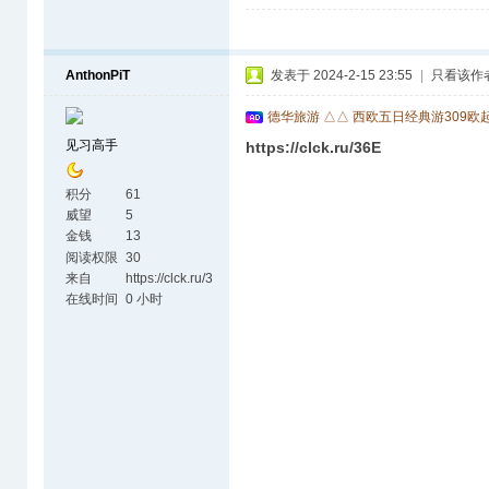
AnthonPiT
发表于 2024-2-15 23:55
|
只看该作
德华旅游 △△ 西欧五日经典游309欧
见习高手
https://clck.ru/36E
积分
61
威望
5
金钱
13
阅读权限
30
来自
https://clck.ru/3
6EvVL
在线时间
0 小时