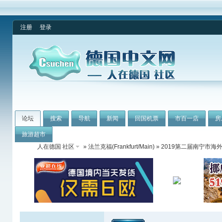
注册
登录
论坛
搜索
导航
新闻
回国机票
市百一店
房
旅游超市
人在德国 社区
»
法兰克福(Frankfurt/Main)
» 2019第二届南宁市