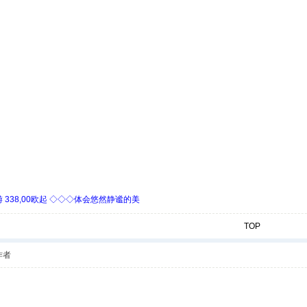
338,00欧起 ◇◇◇体会悠然静谧的美
TOP
作者