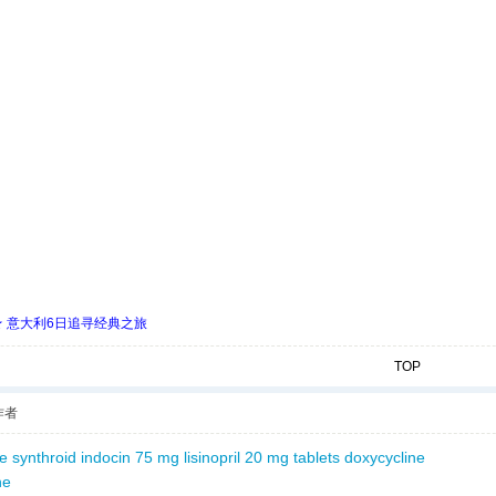
 ★ 意大利6日追寻经典之旅
TOP
作者
e synthroid
indocin 75 mg
lisinopril 20 mg tablets
doxycycline
ne