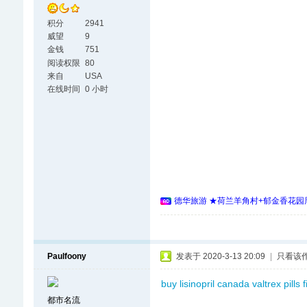
积分
2941
威望
9
金钱
751
阅读权限
80
来自
USA
在线时间
0 小时
德华旅游 ★荷兰羊角村+郁金香花园周
Paulfoony
发表于 2020-3-13 20:09
|
只看该
buy lisinopril canada
valtrex pills
f
都市名流