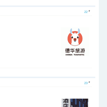
#
22
#
23