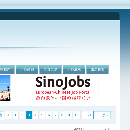
我歌我声
开心画廊
美食美刻
开心灌水
旅游超市
表
1
2
3
4
5
6
7
8
9
10
... 63
下一页
跳转到
»
#