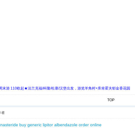
末游 110欧起★法兰克福/科隆/杜塞/汉堡出发，游览羊角村+库肯霍夫郁金香花园
TOP
作者
inasteride buy
generic lipitor
albendazole order online