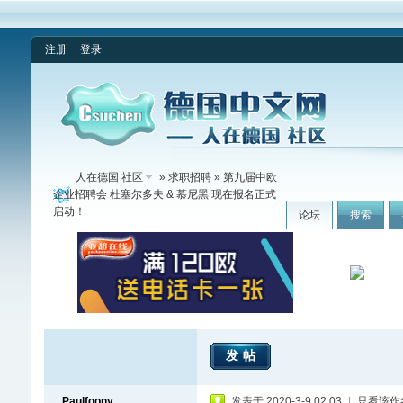
注册
登录
人在德国 社区
»
求职招聘
» 第九届中欧
企业招聘会 杜塞尔多夫 & 慕尼黑 现在报名正式
启动！
论坛
搜索
发帖
Paulfoony
发表于 2020-3-9 02:03
|
只看该作