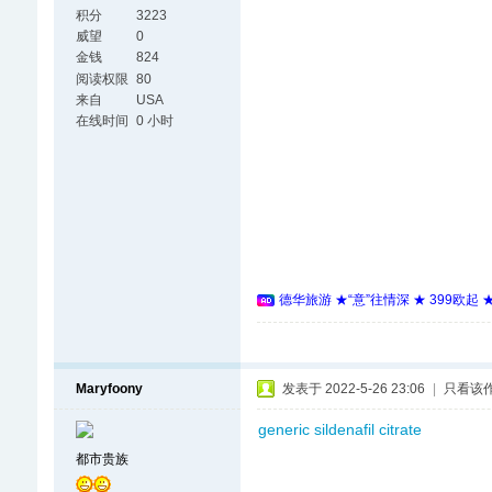
积分
3223
威望
0
金钱
824
阅读权限
80
来自
USA
在线时间
0 小时
德华旅游 ★“意”往情深 ★ 399欧起
Maryfoony
发表于 2022-5-26 23:06
|
只看该
generic sildenafil citrate
都市贵族