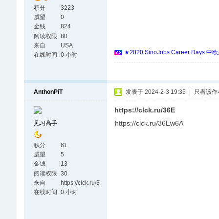
积分
3223
威望
0
金钱
824
阅读权限
80
来自
USA
★2020 SinoJobs Career
在线时间
0 小时
AnthonPiT
发表于 2024-2-3 19:35
|
只看该作
https://clck.ru/36E
https://clck.ru/36Ew6A
见习高手
积分
61
威望
5
金钱
13
阅读权限
30
来自
https://clck.ru/3
6EvVL
在线时间
0 小时