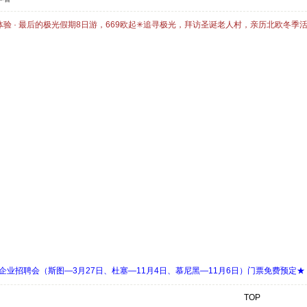
体验 · 最后的极光假期8日游，669欧起✳追寻极光，拜访圣诞老人村，亲历北欧冬季
 Days 中欧企业招聘会（斯图—3月27日、杜塞—11月4日、慕尼黑—11月6日）门票免费预定★
TOP