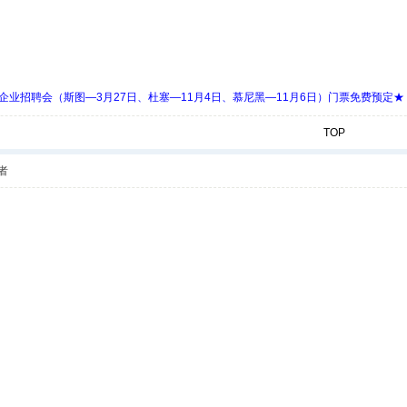
 Days 中欧企业招聘会（斯图—3月27日、杜塞—11月4日、慕尼黑—11月6日）门票免费预定★
TOP
者