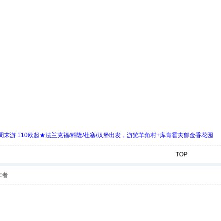
末游 110欧起★法兰克福/科隆/杜塞/汉堡出发，游览羊角村+库肯霍夫郁金香花园
TOP
作者