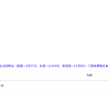
 Days 中欧企业招聘会（斯图—3月27日、杜塞—11月4日、慕尼黑—11月6日）门票免费预定★
TOP
作者