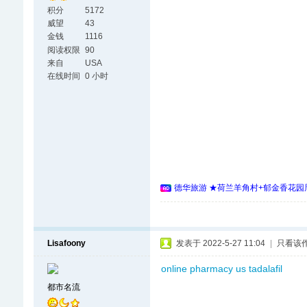
积分
5172
威望
43
金钱
1116
阅读权限
90
来自
USA
在线时间
0 小时
德华旅游 ★荷兰羊角村+郁金香花园周
Lisafoony
发表于 2022-5-27 11:04
|
只看该
online pharmacy us tadalafil
都市名流