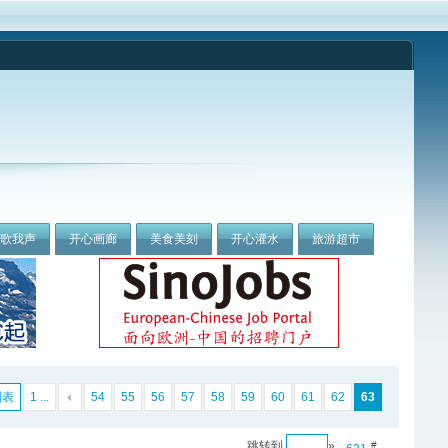
我歌我声
开心画廊
美食美刻
开心灌水
旅游超市
列表
1 ...
54
55
56
57
58
59
60
61
62
63
跳转到
»
#