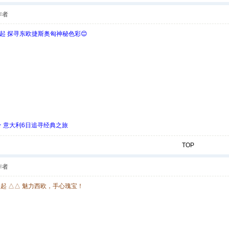
作者
欧起 探寻东欧捷斯奥匈神秘色彩😊
 ★ 意大利6日追寻经典之旅
TOP
作者
欧起 △△ 魅力西欧，手心瑰宝！