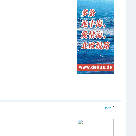
#
625