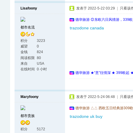
Lisafoony
发表于 2022-5-22 03:29
|
只看该
德华旅游 😊东欧六日风情游，339
都市名流
trazodone canada
积分
3223
威望
0
金钱
824
阅读权限
80
来自
USA
在线时间
0 小时
德华旅游 ★“意”往情深 ★ 399欧起
Maryfoony
发表于 2022-5-24 06:48
|
只看该
德华旅游 △△ 西欧五日经典游309
都市贵族
trazodone uk buy
积分
5172