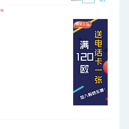
621
活动