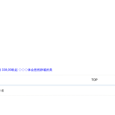
338,00欧起 ◇◇◇体会悠然静谧的美
TOP
作者