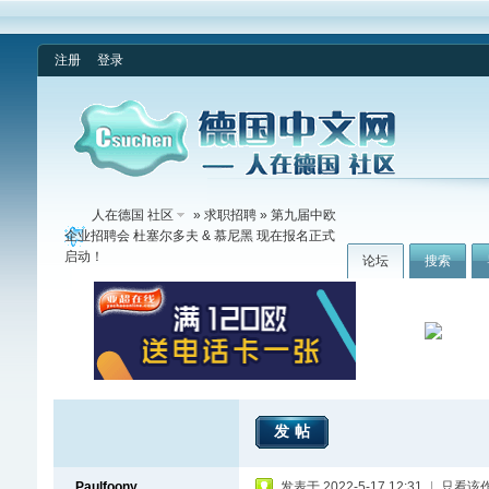
注册
登录
人在德国 社区
»
求职招聘
» 第九届中欧
企业招聘会 杜塞尔多夫 & 慕尼黑 现在报名正式
启动！
论坛
搜索
发帖
Paulfoony
发表于 2022-5-17 12:31
|
只看该