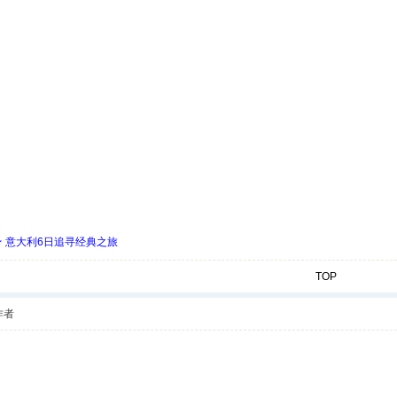
 ★ 意大利6日追寻经典之旅
TOP
作者