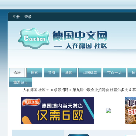
注册
登录
论坛
搜索
导航
新闻
回国机票
市百一店
房
旅游超市
人在德国 社区
»
求职招聘
» 第九届中欧企业招聘会 杜塞尔多夫 & 