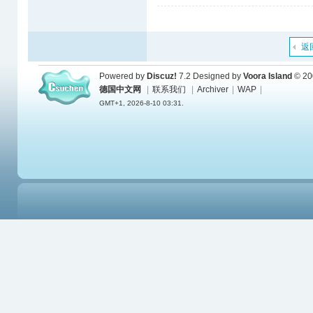
返
Powered by
Discuz!
7.2
Designed by
Voora Island
© 20
德国中文网
|
联系我们
|
Archiver
|
WAP
|
GMT+1, 2026-8-10 03:31.