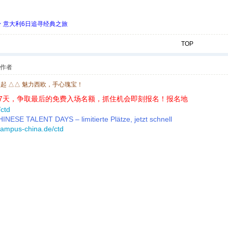
 ★ 意大利6日追寻经典之旅
TOP
作者
欧起 △△ 魅力西欧，手心瑰宝！
7天，争取最后的免费入场名额，抓住机会即刻报名！报名地
ctd
NESE TALENT DAYS – limitierte Plätze, jetzt schnell
campus-china.de/ctd