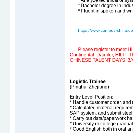
* Analyze technical or sys
* Bachelor degree in indu
* Fluent in spoken and wri
https://www.campus-china.de/
Please register to meet H
Continental, Daimler, HILTI,
CHINESE TALENT DAYS, 3/4
Logistic Trainee
(Pinghu, Zhejiang)
Entry Level Position:
* Handle customer order, and
* Calculated material require
SAP system, and submit steel
* Carry out data/paperwork ha
* University or college gradua
* Good English both in oral a