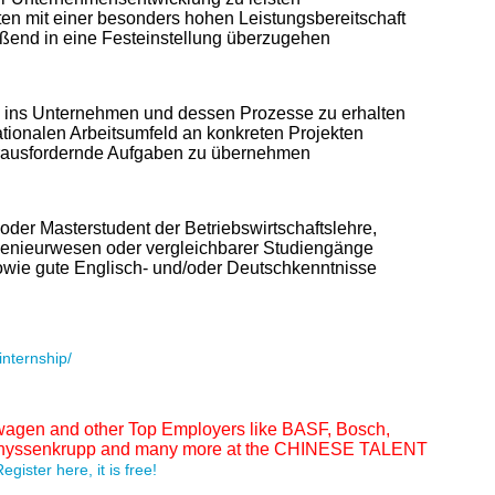
en mit einer besonders hohen Leistungsbereitschaft
ßend in eine Festeinstellung überzugehen
k ins Unternehmen und dessen Prozesse zu erhalten
ationalen Arbeitsumfeld an konkreten Projekten
erausfordernde Aufgaben zu übernehmen
oder Masterstudent der Betriebswirtschaftslehre,
genieurwesen oder vergleichbarer Studiengänge
owie gute Englisch- und/oder Deutschkenntnisse
nternship/
swagen and other Top Employers like BASF, Bosch,
, Thyssenkrupp and many more at the CHINESE TALENT
egister here, it is free!