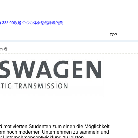
338,00欧起 ◇◇◇体会悠然静谧的美
TOP
作者
nd motivierten Studenten zum einen die Möglichkeit,
inem hoch modernen Unternehmen zu sammeln und
ur Unternehmensentwicklung zu leisten