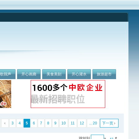
我歌我声
开心画廊
美食美刻
开心灌水
旅游超市
3
4
5
6
7
8
9
10
11
12
... 20
下一页
跳转到
»
#