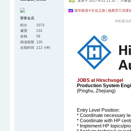
发表于 2017-4-22 21:32
|
只看该
德华旅游✳文化之旅 | 瑞典芬兰深度
荣誉会员
本帖最后由 C
积分
1073
威望
132
金钱
58
阅读权限
120
在线时间
112 小时
JOBS at Hirschvogel
Production System Engi
(Pinghu, Zhejiang)
Entry Level Position:
* Coordinate necessary lea
* Coordinate with HP centr
* Implement HP topics/proj