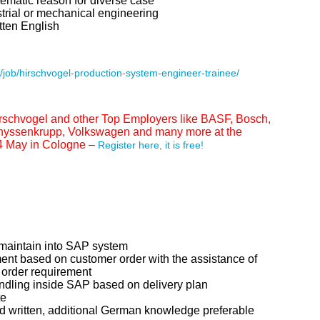
tematic reason for diverse case
strial or mechanical engineering
tten English
job/hirschvogel-production-system-engineer-trainee/
irschvogel and other Top Employers like BASF, Bosch,
 Thyssenkrupp, Volkswagen and many more at the
 May in Cologne –
Register here, it is free!
 maintain into SAP system
ment based on customer order with the assistance of
 order requirement
ndling inside SAP based on delivery plan
te
nd written, additional German knowledge preferable