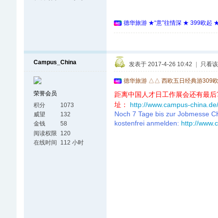
德华旅游 ★“意”往情深 ★ 399欧起
Campus_China
发表于 2017-4-26 10:42
|
只看该
德华旅游 △△ 西欧五日经典游309
荣誉会员
距离中国人才日工作展会还有最后
址：
http://www.campus-china.de/
积分
1073
Noch 7 Tage bis zur Jobmesse CHI
威望
132
kostenfrei anmelden:
http://www.
金钱
58
阅读权限
120
在线时间
112 小时