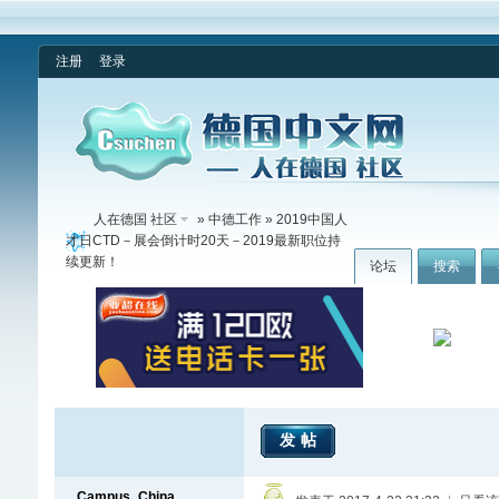
注册
登录
人在德国 社区
»
中德工作
» 2019中国人
才日CTD－展会倒计时20天－2019最新职位持
续更新！
论坛
搜索
发帖
Campus_China