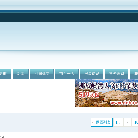
导航
新闻
回国机票
市百一店
房屋信息
投资理财
返回列表
1 ...
1
作者