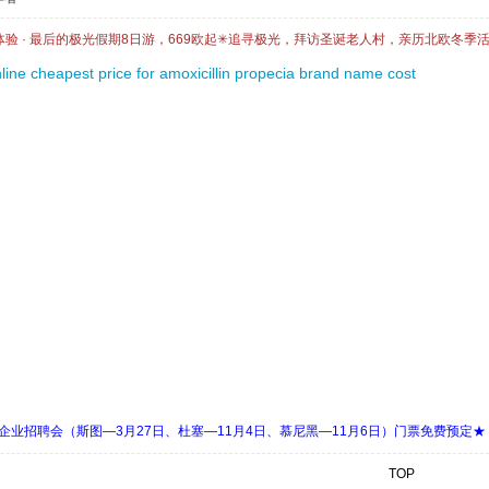
体验 · 最后的极光假期8日游，669欧起✳追寻极光，拜访圣诞老人村，亲历北欧冬季
line
cheapest price for amoxicillin
propecia brand name cost
 Days 中欧企业招聘会（斯图—3月27日、杜塞—11月4日、慕尼黑—11月6日）门票免费预定★
TOP