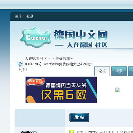
注册
登录
人在德国 社区
»
美好假期
»
【SHOPPING】Wertheim免费购物大巴&VIP折
上折！
论坛
搜索
发帖
Paulfoony
发表于 2020-5-28 10:31
|
只看该