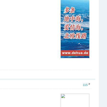
#
115