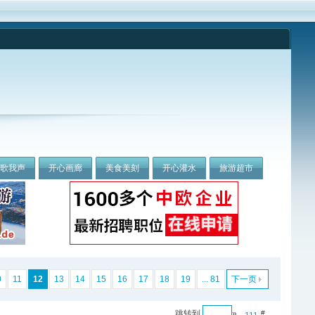
我歌我声
开心画廊
美食美刻
开心灌水
旅游超市
0
11
12
13
14
15
16
17
18
19
... 81
下一页
跳转到
»
#