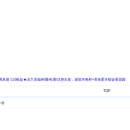
末游 110欧起★法兰克福/科隆/杜塞/汉堡出发，游览羊角村+库肯霍夫郁金香花园
TOP
作者