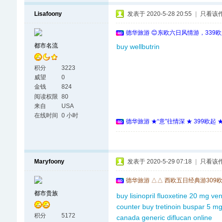
Lisafoony
发表于 2020-5-28 20:55
|
只看该
德华旅游 😊东欧六日风情游，339
都市名流
buy wellbutrin
积分
3223
威望
0
金钱
824
阅读权限
80
来自
USA
在线时间
0 小时
德华旅游 ★“意”往情深 ★ 399欧起
Maryfoony
发表于 2020-5-29 07:18
|
只看该
德华旅游 △△ 西欧五日经典游309
都市贵族
buy lisinopril
fluoxetine 20 mg
ven
counter
buy tretinoin
buspar 5 mg
积分
5172
canada
generic diflucan online