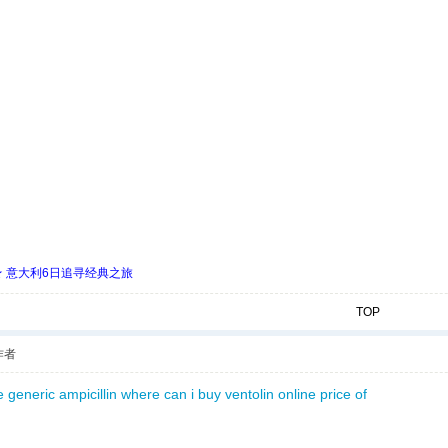
 ★ 意大利6日追寻经典之旅
TOP
作者
e
generic ampicillin
where can i buy ventolin online
price of