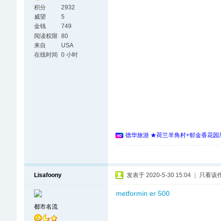
积分
2932
威望
5
金钱
749
阅读权限
80
来自
USA
在线时间
0 小时
德华旅游 ★荷兰羊角村+郁金香花园周
Lisafoony
发表于 2020-5-30 15:04
|
只看该
metformin er 500
都市名流