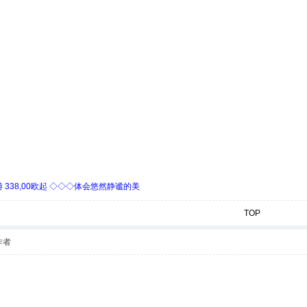
338,00欧起 ◇◇◇体会悠然静谧的美
TOP
作者