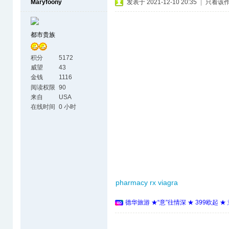
Maryfoony
发表于 2021-12-10 20:35
|
只看该
都市贵族
积分
5172
威望
43
金钱
1116
阅读权限
90
来自
USA
在线时间
0 小时
pharmacy rx viagra
德华旅游 ★“意”往情深 ★ 399欧起 