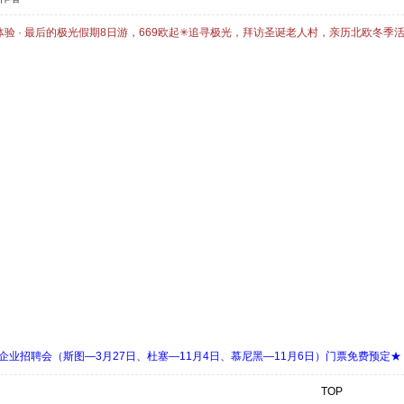
体验 · 最后的极光假期8日游，669欧起✳追寻极光，拜访圣诞老人村，亲历北欧冬季
 Days 中欧企业招聘会（斯图—3月27日、杜塞—11月4日、慕尼黑—11月6日）门票免费预定★
TOP