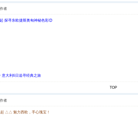
作者
欧起 探寻东欧捷斯奥匈神秘色彩😊
 ★ 意大利6日追寻经典之旅
TOP
作者
欧起 △△ 魅力西欧，手心瑰宝！