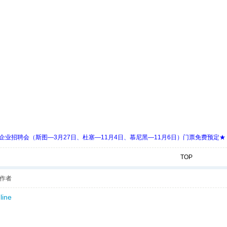
 Days 中欧企业招聘会（斯图—3月27日、杜塞—11月4日、慕尼黑—11月6日）门票免费预定★
TOP
作者
line