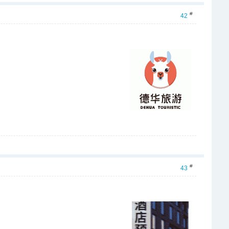
#
42
#
43