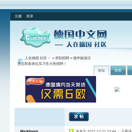
注册
登录
人在德国 社区
»
求职招聘
» 德华旅游汉
堡总部多岗位实习生火热招聘！
论坛
搜索
发帖
Markfoony
发表于 2021-12-21 23:44
|
只看该