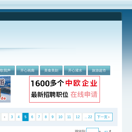
我歌我声
开心画廊
美食美刻
开心灌水
旅游超市
3
4
5
6
7
8
9
10
11
12
... 22
下一页
跳转到
»
#