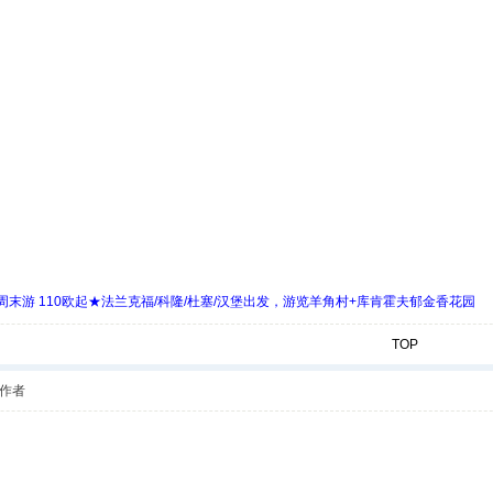
末游 110欧起★法兰克福/科隆/杜塞/汉堡出发，游览羊角村+库肯霍夫郁金香花园
TOP
作者