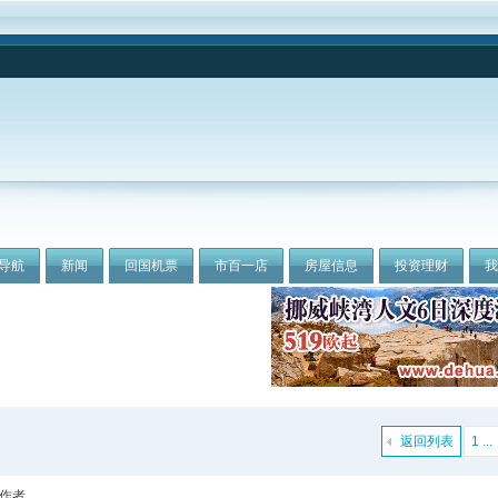
导航
新闻
回国机票
市百一店
房屋信息
投资理财
返回列表
1 ...
作者