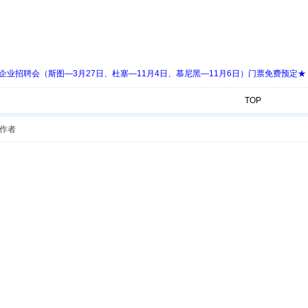
 Days 中欧企业招聘会（斯图—3月27日、杜塞—11月4日、慕尼黑—11月6日）门票免费预定★
TOP
作者