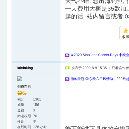
天气不错, 想出海钓鱼,
一天费用大概是35欧加上
趣的话, 站内留言或者 038
收
★2020 SinoJobs Career 
laixinking
发表于 2009-8-9 15:36
|
只看该作者
德华旅游 😊东欧六日风情游，339欧
都市精英
积分
1361
威望
156
金钱
3
阅读权限
70
性别
男
在线时间
128 小时
能不能讲下具体的安排