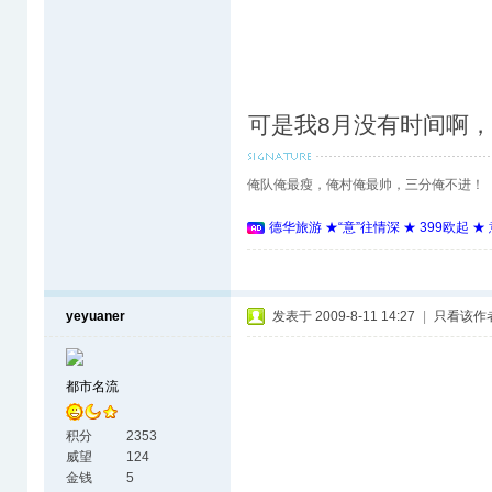
可是我8月没有时间啊
俺队俺最瘦，俺村俺最帅，三分俺不进！
德华旅游 ★“意”往情深 ★ 399欧起 
yeyuaner
发表于 2009-8-11 14:27
|
只看该作
都市名流
积分
2353
威望
124
金钱
5