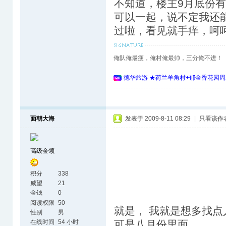
不知道，楼主9月底份
可以一起，说不定我还
过啦，看见就手痒，呵
俺队俺最瘦，俺村俺最帅，三分俺不进！
德华旅游 ★荷兰羊角村+郁金香花园周
面朝大海
发表于 2009-8-11 08:29
|
只看该作
高级金领
积分
338
威望
21
金钱
0
阅读权限
50
就是， 我就是想多找点
性别
男
在线时间
54 小时
可是八月份里面。