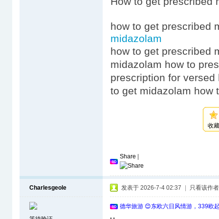
How to get prescribed
how to get prescribed
midazolam
how to get prescribed
midazolam how to pres
prescription for verse
to get midazolam how 
收
Share
|
Charlesgeole
发表于 2026-7-4 02:37
|
只看该作者
德华旅游 😊东欧六日风情游，339欧