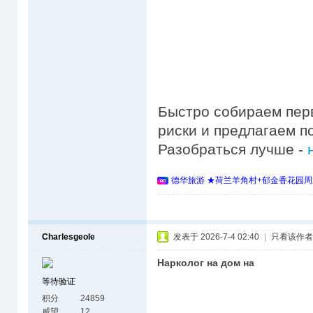
Быстро собираем пер
риски и предлагаем 
Разобраться лучше -
德华旅游 ★荷兰羊角村+郁金香花园周
Charlesgeole
发表于 2026-7-4 02:40
|
只看该作者
Нарколог на дом на
等待验证
积分
24859
威望
12