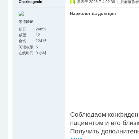
Charlesgeole
发表于 2026-7-4 02:39
|
只看该作者
Нарколог на дом цен
等待验证
积分
24859
威望
12
金钱
12415
阅读权限
5
在线时间
0 小时
Соблюдаем конфиденц
пациентом и его близ
Получить дополнител
дом