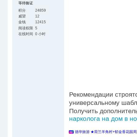
等待验证
积分
24859
威望
12
金钱
12415
阅读权限
5
在线时间
0 小时
Рекомендации строятс
универсальному шабло
Получить дополните
нарколога на дом в н
德华旅游 ★荷兰羊角村+郁金香花园周