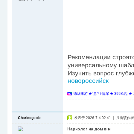
Рекомендации строятс
универсальному шабло
Изучить вопрос глубж
новороссийск
德华旅游 ★“意”往情深 ★ 399欧起 
Charlesgeole
发表于 2026-7-4 02:41
|
只看该作者
Нарколог на дом в н