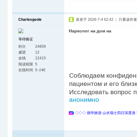
Charlesgeole
发表于 2026-7-4 02:42
|
只看该作者
Нарколог на дом на
等待验证
积分
24859
威望
12
金钱
12415
阅读权限
5
在线时间
0 小时
Соблюдаем конфиденц
пациентом и его близ
Исследовать вопрос 
анонимно
◇◇◇ 德华旅游 山水瑞士四日深度游 