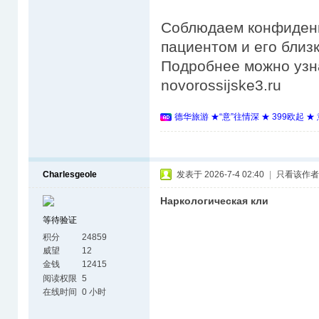
Соблюдаем конфиденц
пациентом и его близ
Подробнее можно узнат
novorossijske3.ru
德华旅游 ★“意”往情深 ★ 399欧起 
Charlesgeole
发表于 2026-7-4 02:40
|
只看该作者
Наркологическая кли
等待验证
积分
24859
威望
12
金钱
12415
阅读权限
5
在线时间
0 小时