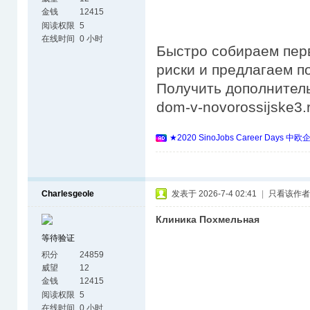
金钱
12415
阅读权限
5
在线时间
0 小时
Быстро собираем пер
риски и предлагаем 
Получить дополнительн
dom-v-novorossijske3.r
★2020 SinoJobs Career 
Charlesgeole
发表于 2026-7-4 02:41
|
只看该作者
Клиника Похмельная
等待验证
积分
24859
威望
12
金钱
12415
阅读权限
5
在线时间
0 小时