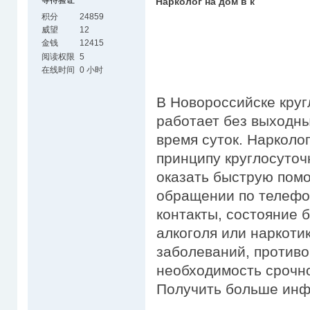
等待验证
Нарколог на дом в к
积分
24859
威望
12
金钱
12415
阅读权限
5
在线时间
0 小时
В Новороссийске круг
работает без выходны
время суток. Нарколо
принципу круглосуточ
оказать быструю помо
обращении по телефон
контакты, состояние 
алкоголя или наркоти
заболеваний, противо
необходимость срочно
Получить больше ин