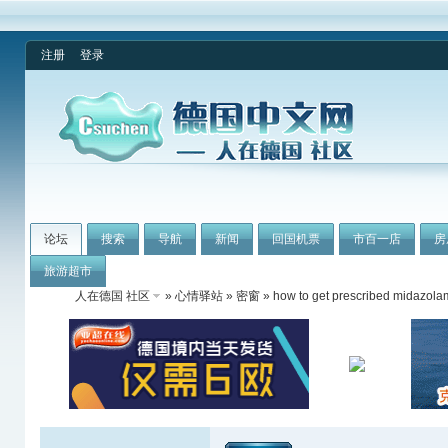
注册
登录
论坛
搜索
导航
新闻
回国机票
市百一店
房
旅游超市
人在德国 社区
»
心情驿站
»
密窗
» how to get prescribed midazola