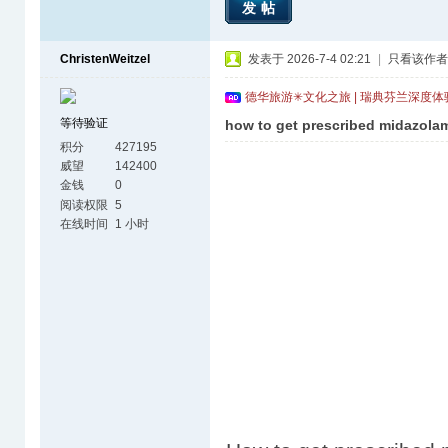
发帖
ChristenWeitzel
发表于 2026-7-4 02:21
|
只看该作者
德华旅游✳文化之旅 | 瑞典芬兰深度
等待验证
how to get prescribed midazola
积分
427195
威望
142400
金钱
0
阅读权限
5
在线时间
1 小时