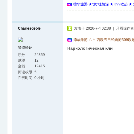
德华旅游 ★“意”往情深 ★ 399欧起 
Charlesgeole
发表于 2026-7-4 02:38
|
只看该作者
德华旅游 △△ 西欧五日经典游309欧
等待验证
Наркологическая кли
积分
24859
威望
12
金钱
12415
阅读权限
5
在线时间
0 小时