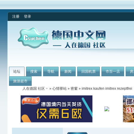
注册
登录
论坛
搜索
导航
新闻
回国机票
市百一店
房
旅游超市
人在德国 社区
»
心情驿站
»
密窗
» imitrex kaufen imitrex rezeptfrei