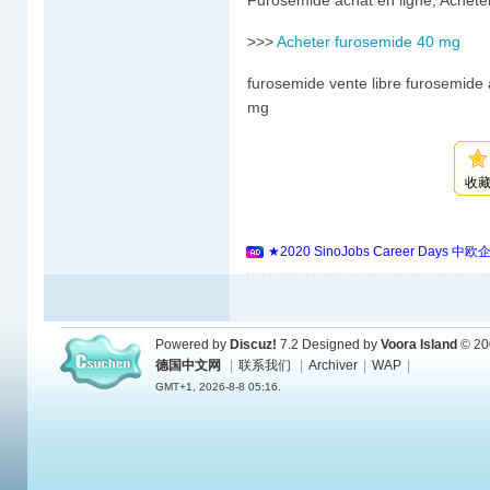
Furosemide achat en ligne, Achet
>>>
Acheter furosemide 40 mg
furosemide vente libre furosemide
mg
收
★2020 SinoJobs Career 
Powered by
Discuz!
7.2
Designed by
Voora Island
© 20
德国中文网
|
联系我们
|
Archiver
|
WAP
|
GMT+1, 2026-8-8 05:16.