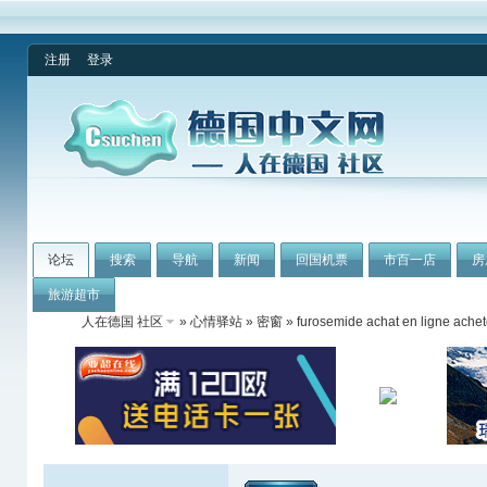
注册
登录
论坛
搜索
导航
新闻
回国机票
市百一店
房
旅游超市
人在德国 社区
»
心情驿站
»
密窗
» furosemide achat en ligne ache