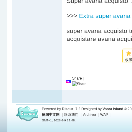
Super avana acquisto, 
>>>
Extra super avana
super avana acquisto t
acquistare avana acqui
收
Share
|
Powered by
Discuz!
7.2
Designed by
Voora Island
© 20
德国中文网
|
联系我们
|
Archiver
|
WAP
|
GMT+1, 2026-8-9 12:48.