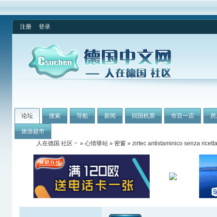
注册
登录
论坛
搜索
导航
新闻
回国机票
市百一店
房
旅游超市
人在德国 社区
»
心情驿站
»
密窗
» zirtec antistaminico senza ricett