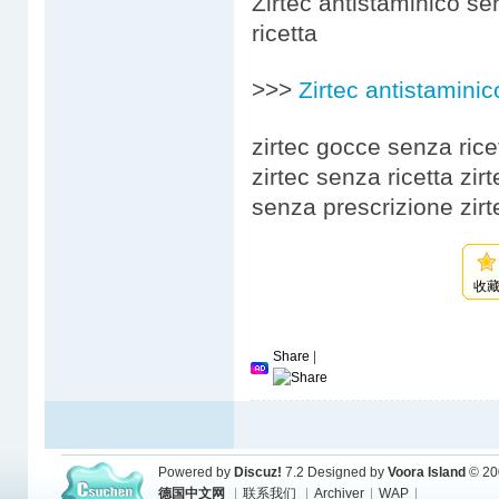
Zirtec antistaminico se
ricetta
>>>
Zirtec antistaminic
zirtec gocce senza rice
zirtec senza ricetta zi
senza prescrizione zirt
收
Share
|
Powered by
Discuz!
7.2
Designed by
Voora Island
© 20
德国中文网
|
联系我们
|
Archiver
|
WAP
|