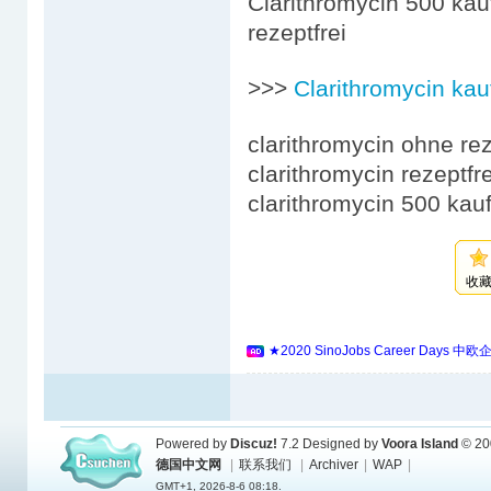
Clarithromycin 500 kau
rezeptfrei
>>>
Clarithromycin kau
clarithromycin ohne re
clarithromycin rezeptfr
clarithromycin 500 kau
收
★2020 SinoJobs Career 
Powered by
Discuz!
7.2
Designed by
Voora Island
© 20
德国中文网
|
联系我们
|
Archiver
|
WAP
|
GMT+1, 2026-8-6 08:18.