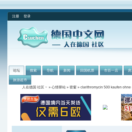
注册
登录
论坛
搜索
导航
新闻
回国机票
市百一店
房
旅游超市
人在德国 社区
»
心情驿站
»
密窗
» clarithromycin 500 kaufen ohne r