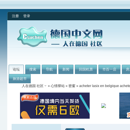
注册
登录
论坛
搜索
导航
新闻
回国机票
市百一店
房
旅游超市
人在德国 社区
»
心情驿站
»
密窗
» acheter lasix en belgique achete