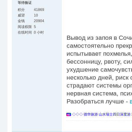
等待验证
积分
41869
威望
10
金钱
20904
阅读权限
5
在线时间
0 小时
Вывод из запоя в Сочи
самостоятельно прекр
испытывает похмелья,
бессонницу, рвоту, с
ухудшение самочувств
несколько дней, риск
страдают системы орг
нервная система, пси
Разобраться лучше -
◇◇◇ 德华旅游 山水瑞士四日深度游 