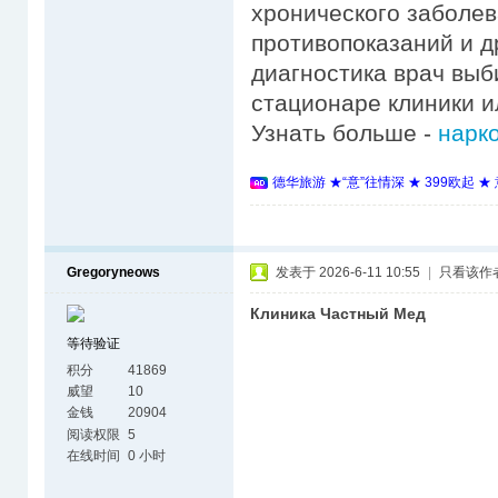
хронического заболев
противопоказаний и д
диагностика врач выб
стационаре клиники и
Узнать больше -
нарко
德华旅游 ★“意”往情深 ★ 399欧起 
Gregoryneows
发表于 2026-6-11 10:55
|
只看该作
Клиника Частный Мед
等待验证
积分
41869
威望
10
金钱
20904
阅读权限
5
在线时间
0 小时