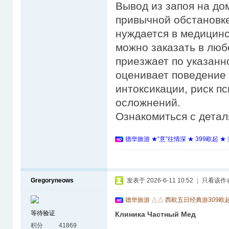
Вывод из запоя на до
привычной обстановке,
нуждается в медицинс
можно заказать в люб
приезжает по указанн
оценивает поведение 
интоксикации, риск п
осложнений.
Ознакомиться с детал
德华旅游 ★“意”往情深 ★ 399欧起 
Gregoryneows
发表于 2026-6-11 10:52
|
只看该作
德华旅游 △△ 西欧五日经典游309欧
等待验证
Клиника Частный Мед
积分
41869