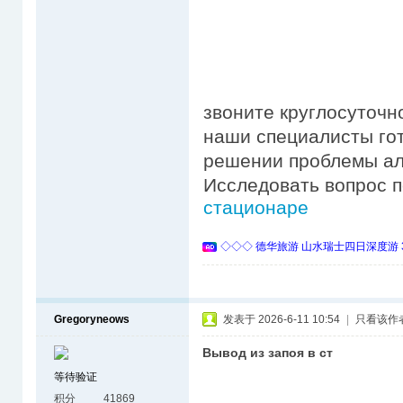
звоните круглосуточн
наши специалисты го
решении проблемы ал
Исследовать вопрос 
стационаре
◇◇◇ 德华旅游 山水瑞士四日深度游 
Gregoryneows
发表于 2026-6-11 10:54
|
只看该作
Вывод из запоя в ст
等待验证
积分
41869