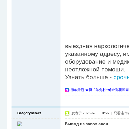
выездная наркологиче
указанному адресу, и
оборудование и медик
неотложной помощи.
Узнать больше -
срочн
德华旅游 ★荷兰羊角村+郁金香花园周
Gregoryneows
发表于 2026-6-11 10:56
|
只看该作
Вывод из запоя анон