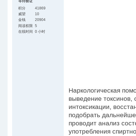
等待验证
积分
41869
威望
10
金钱
20904
阅读权限
5
在线时间
0 小时
Наркологическая пом
выведение токсинов, 
интоксикации, восста
подобрать дальнейше
проводит анализ сост
употребления спиртно