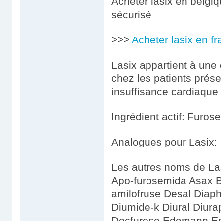
Acheter lasix en belgiq
sécurisé
>>>
Acheter lasix en f
Lasix appartient à une c
chez les patients prés
insuffisance cardiaque
Ingrédient actif: Furos
Analogues pour Lasix:
Les autres noms de Las
Apo-furosemida Asax B
amilofruse Desal Diaph
Diumide-k Diural Diura
Docfurose Edemann Ed