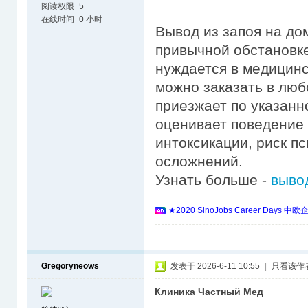
阅读权限
5
在线时间
0 小时
Вывод из запоя на до
привычной обстановке,
нуждается в медицинс
можно заказать в люб
приезжает по указанн
оценивает поведение 
интоксикации, риск п
осложнений.
Узнать больше -
вывод
★2020 SinoJobs Career 
Gregoryneows
发表于 2026-6-11 10:55
|
只看该作
Клиника Частный Мед