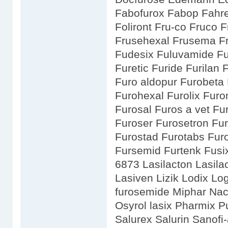
Fabofurox Fabop Fahre
Foliront Fru-co Fruco 
Frusehexal Frusema Fr
Fudesix Fuluvamide Fur
Furetic Furide Furilan 
Furo aldopur Furobeta
Furohexal Furolix Fur
Furosal Furos a vet F
Furoser Furosetron Fur
Furostad Furotabs Furo
Fursemid Furtenk Fusix
6873 Lasilacton Lasilac
Lasiven Lizik Lodix L
furosemide Miphar Na
Osyrol lasix Pharmix P
Salurex Salurin Sanof