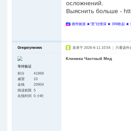
осложнений.
Выяснить больше - http
德华旅游 ★“意”往情深 ★ 399欧起 
Gregoryneows
发表于 2026-6-11 10:54
|
只看该作
Клиника Частный Мед
等待验证
积分
41869
威望
10
金钱
20904
阅读权限
5
在线时间
0 小时