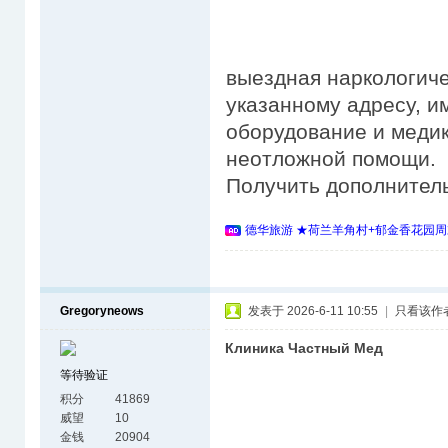
выездная наркологиче
указанному адресу, и
оборудование и медик
неотложной помощи.
Получить дополнител
德华旅游 ★荷兰羊角村+郁金香花园周
Gregoryneows
发表于 2026-6-11 10:55
|
只看该作
Клиника Частный Мед
等待验证
积分
41869
威望
10
金钱
20904