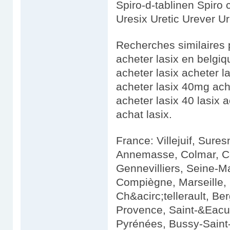
Spiro-d-tablinen Spir
Uresix Uretic Urever U
Recherches similaires p
acheter lasix en belgiq
acheter lasix acheter l
acheter lasix 40mg ache
acheter lasix 40 lasix 
achat lasix.
France: Villejuif, Sure
Annemasse, Colmar, Co
Gennevilliers, Seine-M
Compiègne, Marseille,
Ch&acirc;tellerault, Be
Provence, Saint-&Eacut
Pyrénées, Bussy-Saint-