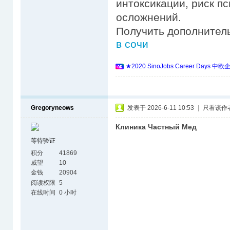
интоксикации, риск п
осложнений.
Получить дополнител
в сочи
★2020 SinoJobs Career 
Gregoryneows
发表于 2026-6-11 10:53
|
只看该作
Клиника Частный Мед
等待验证
积分
41869
威望
10
金钱
20904
阅读权限
5
在线时间
0 小时