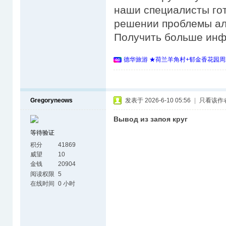
наши специалисты го
решении проблемы ал
Получить больше ин
德华旅游 ★荷兰羊角村+郁金香花园周
Gregoryneows
发表于 2026-6-10 05:56
|
只看该作
Вывод из запоя круг
等待验证
积分
41869
威望
10
金钱
20904
阅读权限
5
在线时间
0 小时