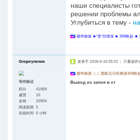
наши специалисты го
решении проблемы ал
Углубиться в тему -
на
德华旅游 ★“意”往情深 ★ 399欧起 
Gregoryneows
发表于 2026-6-10 05:52
|
只看该作
德华旅游 △△ 西欧五日经典游309欧
等待验证
Вывод из запоя в ст
积分
41869
威望
10
金钱
20904
阅读权限
5
在线时间
0 小时