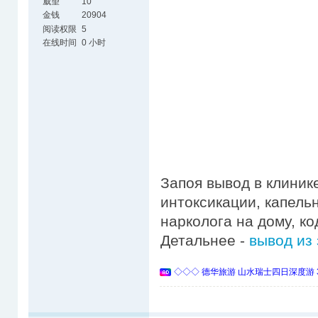
威望
10
金钱
20904
阅读权限
5
在线时间
0 小时
Запоя вывод в клиник
интоксикации, капель
нарколога на дому, к
Детальнее -
вывод из
◇◇◇ 德华旅游 山水瑞士四日深度游 