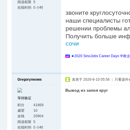
阅读权限
5
在线时间
0 小时
звоните круглосуточн
наши специалисты го
решении проблемы ал
Получить больше ин
сочи
★2020 SinoJobs Career 
Gregoryneows
发表于 2026-6-10 05:56
|
只看该作
Вывод из запоя круг
等待验证
积分
41869
威望
10
金钱
20904
阅读权限
5
在线时间
0 小时