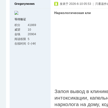
Gregoryneows
发表于 2026-6-10 05:53
|
只看该作
Наркологическая кли
等待验证
积分
41869
威望
10
金钱
20904
阅读权限
5
在线时间
0 小时
Запоя вывод в клиник
интоксикации, капель
нарколога на дому, к