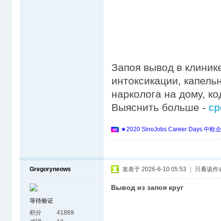
Запоя вывод в клиник
интоксикации, капель
нарколога на дому, к
Выяснить больше -
ср
★2020 SinoJobs Career 
Gregoryneows
发表于 2026-6-10 05:53
|
只看该作
Вывод из запоя круг
等待验证
积分
41869