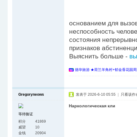
основанием для вызов
неспособность челове
состояния непрерывно
признаков абстиненци
Выяснить больше -
вы
德华旅游 ★荷兰羊角村+郁金香花园周
Gregoryneows
发表于 2026-6-10 05:55
|
只看该作
Наркологическая кли
等待验证
积分
41869
威望
10
金钱
20904