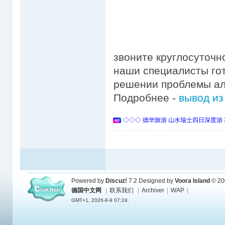
звоните круглосуточн
наши специалисты го
решении проблемы ал
Подробнее -
вывод из
◇◇◇ 德华旅游 山水瑞士四日深度游 
Powered by
Discuz!
7.2
Designed by
Voora Island
© 20
德国中文网
|
联系我们
|
Archiver
|
WAP
|
GMT+1, 2026-8-9 07:24.