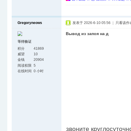
Gregoryneows
发表于 2026-6-10 05:56
|
只看该作
Вывод из запоя на д
等待验证
积分
41869
威望
10
金钱
20904
阅读权限
5
在线时间
0 小时
звоните круглосуточн