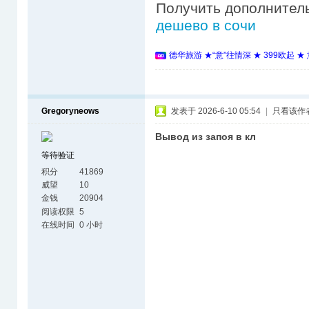
Получить дополнител
дешево в сочи
德华旅游 ★“意”往情深 ★ 399欧起 
Gregoryneows
发表于 2026-6-10 05:54
|
只看该作
Вывод из запоя в кл
等待验证
积分
41869
威望
10
金钱
20904
阅读权限
5
在线时间
0 小时