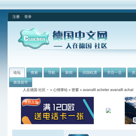
注册
登录
论坛
搜索
导航
新闻
回国机票
市百一店
房
旅游超市
人在德国 社区
»
心情驿站
»
密窗
» avanafil acheter avanafil achat