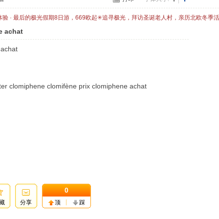
体验 · 最后的极光假期8日游，669欧起✳追寻极光，拜访圣诞老人村，亲历北欧冬季
e achat
 achat
eter clomiphene clomifène prix clomiphene achat
0
藏
分享
顶
踩