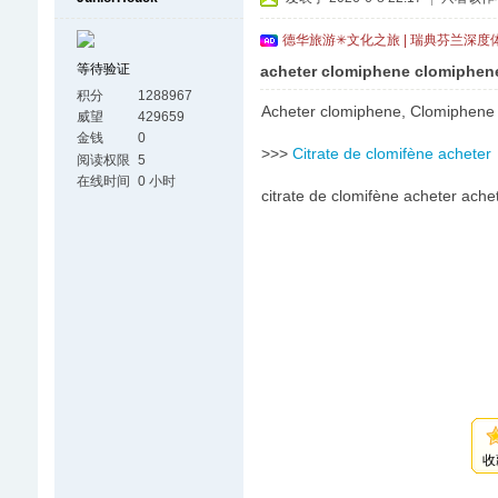
德华旅游✳文化之旅 | 瑞典芬兰深度
等待验证
acheter clomiphene clomiphen
积分
1288967
Acheter clomiphene, Clomiphene
威望
429659
金钱
0
>>>
Citrate de clomifène acheter
阅读权限
5
在线时间
0 小时
citrate de clomifène acheter ach
收