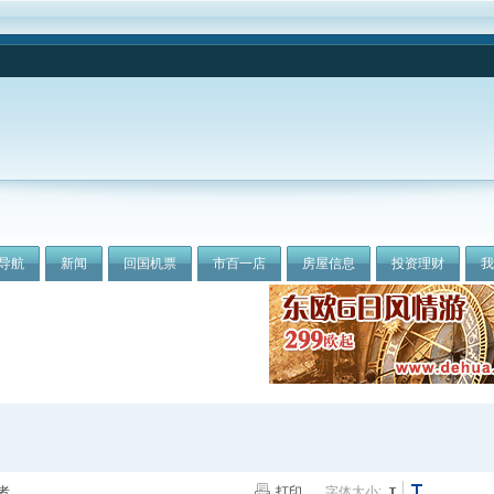
导航
新闻
回国机票
市百一店
房屋信息
投资理财
者
打印
字体大小: