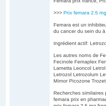
Femara prix france, Pr
>>>
Prix femara 2.5 mg
Femara est un inhibiteu
du cancer du sein du à
Ingrédient actif: Letroz
Les autres noms de Fe
Fecinole Femaplex Fem
Lametta Leoncol Letrol
Letrozol Letrozolum Le
Mimor Picozone Trozet
Recherches similaires 
femara prix en pharmac
prix femara 2.5 mg fran