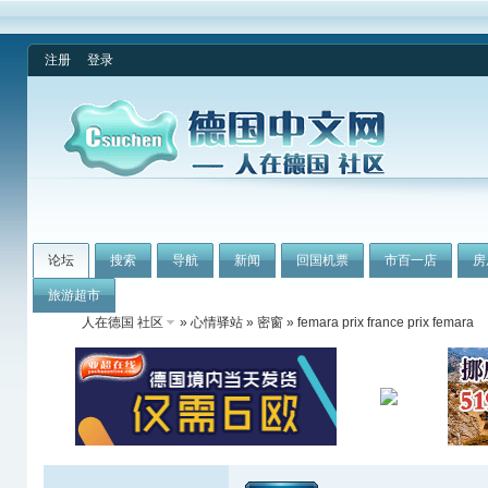
注册
登录
论坛
搜索
导航
新闻
回国机票
市百一店
房
旅游超市
人在德国 社区
»
心情驿站
»
密窗
» femara prix france prix femara