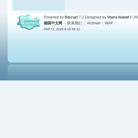
Powered by
Discuz!
7.2
Designed by
Voora Island
© 20
德国中文网
|
联系我们
|
Archiver
|
WAP
|
GMT+1, 2026-8-10 08:31.