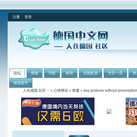
注册
登录
论坛
搜索
导航
新闻
回国机票
市百一店
房
旅游超市
人在德国 社区
»
心情驿站
»
密窗
» buy protonix without prescriptio