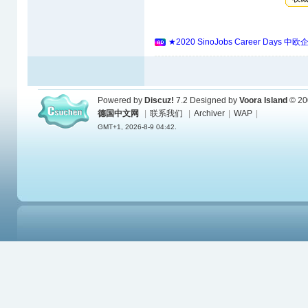
★2020 SinoJobs Career 
Powered by
Discuz!
7.2
Designed by
Voora Island
© 20
德国中文网
|
联系我们
|
Archiver
|
WAP
|
GMT+1, 2026-8-9 04:42.