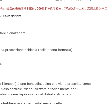
体验 · 最后的极光假期8日游，669欧起✳追寻极光，拜访圣诞老人村，亲历北欧冬季
l prezzo gocce
istare clonazepam
na prescrizione richiesta (nella nostra farmacia)
%
 Klonopin) è una benzodiazepina che viene prescritta come
voso centrale. Viene utilizzata principalmente per il
ulsivi (come l'epilessia) e del disturbo di panico.
otrebbero usare per rivotril senza ricetta: