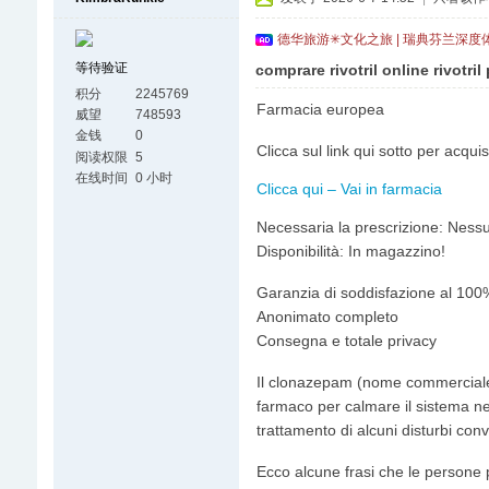
德华旅游✳文化之旅 | 瑞典芬兰深度
等待验证
comprare rivotril online rivotri
积分
2245769
Farmacia europea
威望
748593
金钱
0
Clicca sul link qui sotto per acqu
阅读权限
5
在线时间
0 小时
Clicca qui – Vai in farmacia
Necessaria la prescrizione: Nessu
Disponibilità: In magazzino!
Garanzia di soddisfazione al 100
Anonimato completo
Consegna e totale privacy
Il clonazepam (nome commerciale
farmaco per calmare il sistema ner
trattamento di alcuni disturbi conv
Ecco alcune frasi che le persone p