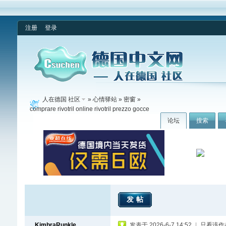
注册
登录
人在德国 社区
»
心情驿站
»
密窗
»
comprare rivotril online rivotril prezzo gocce
论坛
搜索
发帖
KimbraRunkle
发表于 2026-6-7 14:52
|
只看该作