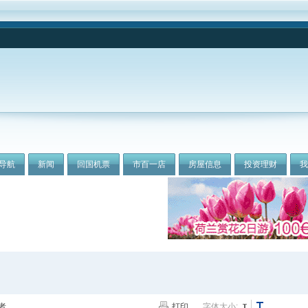
导航
新闻
回国机票
市百一店
房屋信息
投资理财
者
打印
字体大小: