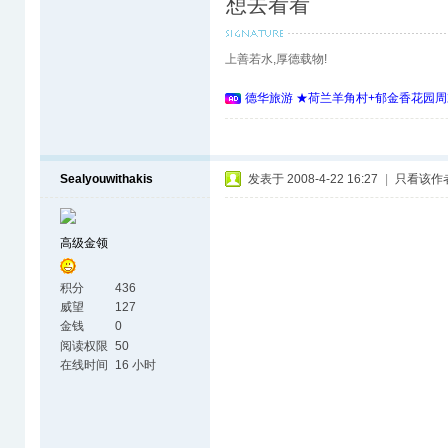
想去看看
上善若水,厚德载物!
德华旅游 ★荷兰羊角村+郁金香花园周
Sealyouwithakis
发表于 2008-4-22 16:27
|
只看该作
高级金领
积分
436
威望
127
金钱
0
阅读权限
50
在线时间
16 小时