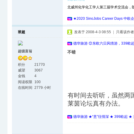
北威州化学化工学人第三届学术交流会，朗盛(L
★2020 SinoJobs Career 
班超
发表于 2008-4-3 08:55
|
只看该作者
德华旅游 😊东欧六日风情游，339欧
超级富翁
不错
积分
21770
威望
3067
金钱
4
阅读权限
100
在线时间
2779 小时
有时间去听听，虽然两
莱茵论坛真有办法。
德华旅游 ★“意”往情深 ★ 399欧起 