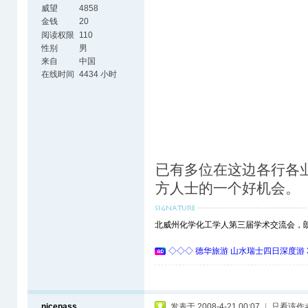
威望
4858
金钱
20
阅读权限
110
性别
男
来自
中国
在线时间
4434 小时
已有多位在这边各行各
方人士的一个好机会。
北威州化学化工学人第三届学术交流会，朗盛(L
◇◇◇ 德华旅游 山水瑞士四日深度游 
nicepass
发表于 2008-4-21 00:07
|
只看该作