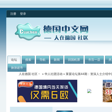
注册
登录
论坛
搜索
导航
新闻
回国机票
市百一店
房
旅游超市
人在德国 社区
»
华人社团活动
» 莱茵论坛第44期：资深人士介绍中国著